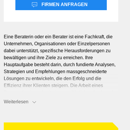
Bildung & Coaching
Chemie & Pharma
FIRMEN ANFRAGEN
Bekleidung & Mode
Facility Management
Blumen & Garten
nzen & Versicherungen
Design & Medien
mie
Eine Beraterin oder ein Berater ist eine Fachkraft, die
Ferien & Reisen
Unternehmen, Organisationen oder Einzelpersonen
Freizeit & Unterhaltung
dabei unterstützt, spezifische Herausforderungen zu
Hotellerie
bewältigen und ihre Ziele zu erreichen. Ihre
Hauptaufgabe besteht darin, durch fundierte Analysen,
Informatik & Web
Strategien und Empfehlungen massgeschneiderte
smittel
Lösungen zu entwickeln, die den Erfolg und die
nrichtung
Effizienz ihrer Klienten steigern. Die Arbeit eines
Beraters beginnt oft mit einer ausführlichen Analyse der
en
aktuellen Situation des Klienten. Dies beinhaltet das
Weiterlesen
ng
Sammeln und Auswerten von Daten, das Führen von
Gesprächen und Interviews sowie die Bewertung
interner Prozesse und Strukturen. Auf Basis dieser
Analysen identifizieren Berater Schwachstellen,