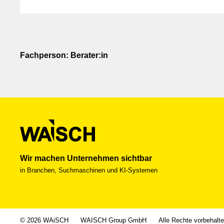
Freundliche Grüsse M. Brönnimann E-Mail: bleib-mo
81 YouTube: https://youtube.com/shorts/g1qjNzi
Fachperson: Berater:in
Wir machen Unternehmen sichtbar
in Branchen, Suchmaschinen und KI-Systemen
© 2026 WAiSCH
WAISCH Group GmbH
Alle Rechte vorbehalt