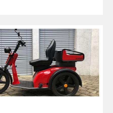
Flexibilität, Teamfähigkeit und die Bereitschaft zu reisen
sind ebenfalls oft notwendig. Insgesamt tragen Berater
durch ihre Expertise und ihr strategisches Denken
massgeblich dazu bei, dass ihre Klienten ihre Ziele
erreichen, effizienter arbeiten und sich erfolgreich an
veränderte Marktbedingungen anpassen.