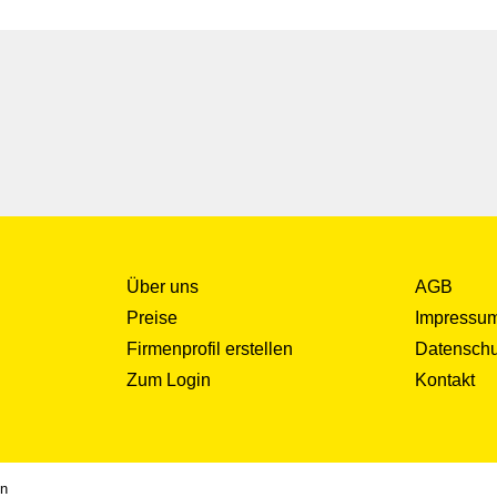
bil@bluewin.ch / Tel. 079 294 32
HfyE?si=_2Ug0TC9aHZIDsbY
Über uns
AGB
Preise
Impressu
Firmenprofil erstellen
Datenschu
Zum Login
Kontakt
en