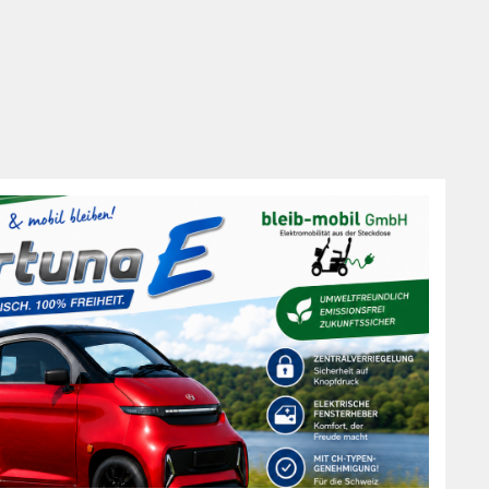
gewährleisten. Berater können in einer Vielzahl von
Branchen tätig sein, darunter Managementberatung, IT-
Beratung, Finanzberatung, Personalberatung,
Marketingberatung und viele andere Spezialgebiete.
Sie arbeiten häufig für Beratungsunternehmen oder als
selbstständige Berater und bieten ihre Dienstleistungen
einer breiten Palette von Klienten an, von kleinen Start-
ups bis hin zu grossen multinationalen Konzernen. Für
diese anspruchsvolle Tätigkeit ist in der Regel ein
abgeschlossenes Hochschulstudium in einem
relevanten Fachbereich, wie Betriebswirtschaft,
Ingenieurwesen, Informatik oder Finanzen, erforderlich.
Praktische Erfahrung und spezialisierte Kenntnisse in
der jeweiligen Branche sind ebenfalls von Vorteil.
Wichtige Fähigkeiten für Berater sind analytisches
Denken, Kommunikationsstärke,
Problemlösungskompetenz und die Fähigkeit,
komplexe Sachverhalte verständlich zu erklären.