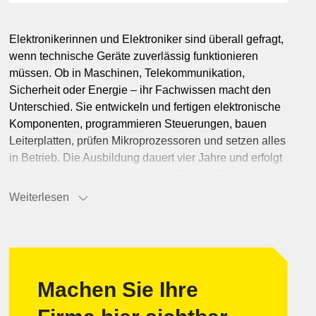
Freizeit & Unterhaltung
Landwirtschaft
Hotellerie
Marketing
Informatik & Web
obilität
Elektronikerinnen und Elektroniker sind überall gefragt,
Lebensmittel
wenn technische Geräte zuverlässig funktionieren
rheit
müssen. Ob in Maschinen, Telekommunikation,
Möbel & Einrichtung
Sicherheit oder Energie – ihr Fachwissen macht den
Schmuck & Uhren
Unterschied. Sie entwickeln und fertigen elektronische
Unternehmensberatung
Komponenten, programmieren Steuerungen, bauen
Leiterplatten, prüfen Mikroprozessoren und setzen alles
in Betrieb. Die Ausbildung dauert vier Jahre und erfolgt
entweder im klassischen dualen System (Lehrbetrieb
kombiniert mit Berufsschule und überbetrieblichen
Weiterlesen
Kursen) oder in Vollzeitschulen wie beispielsweise an
der Technischen Fachschule Biel, wo in
Lernwerkstätten Theorie und Praxis eng verzahnt sind.
Schwerpunktfächer sind Elektronik, Elektrotechnik,
Hardware‑ und Softwaretechnik, technische Zeichnung,
Machen Sie Ihre
technische Grundlagen, Englisch und
allgemeinbildende Fächer Berufsberatung. Die