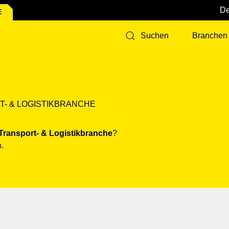
E
Branchen
Suchen
- & LOGISTIK­BRANCHE
Transport- & Logistik­branche
?
.