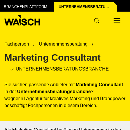
um
BRANCHENPLATTFORM
UNTERNEHMENSBERATUNGS­BRANCHE
Fachperson
Unternehmensberatung
Marketing Consultant
UNTERNEHMENSBERATUNGS­BRANCHE
Sie suchen passende Anbieter mit
Marketing Consultant
in der
Unternehmensberatungs­branche
?
wagner.li I Agentur für kreatives Marketing und Brandpower
beschäftigt Fachpersonen in diesem Bereich.
Als Marketing Consultant berät man Unternehmen in den