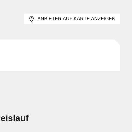
derverwertung
ANBIETER AUF KARTE ANZEIGEN
 oder passformbezogene Instandsetzung, etwa an
itung umfasst Reinigung, Fleckenbehandlung,
che Wiederherstellung für erneute Nutzung.
, sortenbezogene Materialtrennung oder die
oder Komponenten. Secondhand & Rental fokussiert
leidung, einschliesslich Zustandsbewertung,
 Einsätzen.
d Produktion
t zu unterscheiden: Dort stehen Lagerung, Versand und
oduktbezogene Weiterverwendung und
eislauf
ät, Tests & Compliance geht es nicht primär um
 um den Umgang mit bereits genutzter Ware. Zur