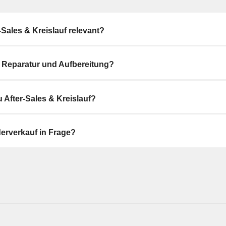
Produktion & Konfektion besteht die Abgrenzung darin,
bestehende Produkte angepasst, instand gesetzt oder
Sales & Kreislauf relevant?
n Reparatur und Aufbereitung?
After-Sales & Kreislauf?
erverkauf in Frage?