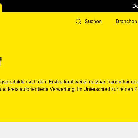
Branchen
Suchen
f
ngsprodukte nach dem Erstverkauf weiter nutzbar, handelbar od
 kreislauforientierte Verwertung. Im Unterschied zur reinen Pr
B
n