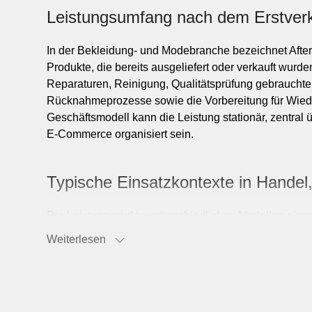
Leistungsumfang nach dem Erstver
Bi
In der Bekleidung- und Modebranche bezeichnet After-
Chemie
Produkte, die bereits ausgeliefert oder verkauft wu
Reparaturen, Reinigung, Qualitätsprüfung gebrauchte
Facility Man
Rücknahmeprozesse sowie die Vorbereitung für Wiede
Finanzen & Versic
Geschäftsmodell kann die Leistung stationär, zentral ü
Gastronomie
E-Commerce organisiert sein.
Immobilien
Frei
Landwirtschaft
Typische Einsatzkontexte in Handel
Hoteller
Marketing
Die Leistung wird in unterschiedlichen Modellen ein
Informatik & 
Mobilität
und Reklamationsfälle, bei Marken für Reparatur- 
Weiterlesen
Lebensmittel
Sicherheit
Aufbereitung und Wiederverkauf sowie in Rental-Kon
Möbel & Einrichtung
Berufsbekleidung, Uniformen oder Kollektionen mit lan
Sales-Prozesse. Entscheidend ist jeweils, ob ein Prod
dem Materialkreislauf zugeführt werden soll.