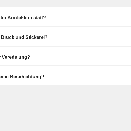
prüft Anforderungen und Nachweise, während Veredel
ausführt.
der Konfektion statt?
 Druck und Stickerei?
r Veredelung?
 eine Beschichtung?