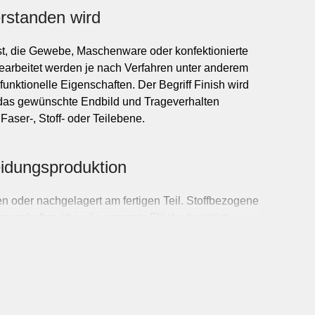
T
r
n
s
p
o
r
t
&
L
o
g
i
s
t
i
a
k
rstanden wird
Beauty & Gesundheit
ldung & Coaching
, die Gewebe, Maschenware oder konfektionierte
 & Pharma
Bearbeitet werden je nach Verfahren unter anderem
Bekleidung & Mode
 funktionelle Eigenschaften. Der Begriff Finish wird
agement
 das gewünschte Endbild und Trageverhalten
Blumen & Garten
herungen
Faser-, Stoff- oder Teilebene.
Design & Medien
Ferien & Reisen
eidungsproduktion
zeit & Unterhaltung
ie
en oder nachgelagert am fertigen Teil. Stoffbezogene
genschaften über die gesamte Fläche benötigt
Web
higem Druck. Garment-bezogene Verfahren sind
 sollen, zum Beispiel bei Used-Effekten,
 Bearbeitungszeitpunkts beeinflusst Optik,
ung mit Schnitt, Gradierung und Konfektion.