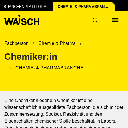
chen der Industrie
struktur
BRANCHENPLATTFORM
CHEMIE- & PHARMA­BRANCHE
Fachperson
Chemie & Pharma
Chemiker:in
CHEMIE- & PHARMA­BRANCHE
Eine Chemikerin oder ein Chemiker ist eine
wissenschaftlich ausgebildete Fachperson, die sich mit der
Zusammensetzung, Struktur, Reaktivität und den
Eigenschaften chemischer Stoffe beschäftigt. In Labors,
Forschungseinrichtungen oder Industrieunternehmen