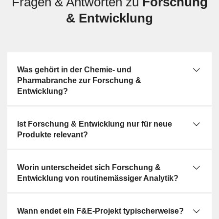
Fragen & Antworten zu
Forschung
Zu den fachlichen Teilbereichen zählen
& Entwicklung
Wirkstoffforschung, synthetische Chemie,
Formulierungsentwicklung, Analytikentwicklung und
Prozessentwicklung. Wirkstoffforschung befasst sich
mit der Identifikation und Bewertung neuer aktiver
Was gehört in der Chemie- und
Substanzen oder Targets. Die synthetische Chemie
Pharmabranche zur Forschung &
entwickelt geeignete Reaktionsfolgen und
Entwicklung?
Aufreinigungswege. In der Formulierungsentwicklung
werden Zusammensetzung, Darreichungsform und
Stabilität untersucht. Analytikentwicklung schafft
Ist Forschung & Entwicklung nur für neue
Methoden, um Stoffe, Verunreinigungen und
Produkte relevant?
Produkteigenschaften verlässlich zu bestimmen. Die
Prozessentwicklung überführt Laboransätze in
Worin unterscheidet sich Forschung &
reproduzierbare, skalierbare Abläufe.
Entwicklung von routinemässiger Analytik?
Abgrenzung zu Analytik,
Wann endet ein F&E-Projekt typischerweise?
Verfahrenstechnik und Produktion