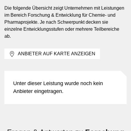
Die folgende Übersicht zeigt Unternehmen mit Leistungen
Forschung & Entwicklung wird eingesetzt, wenn neue
im Bereich Forschung & Entwicklung für Chemie- und
Produkte oder Varianten entstehen sollen, bestehende
Pharmaprojekte. Je nach Schwerpunkt decken sie
Rezepturen angepasst werden müssen oder ein
einzelne Entwicklungsstufen oder mehrere Teilbereiche
Herstellprozess technisch und wirtschaftlich
ab.
weiterentwickelt werden soll. Typische Kontexte sind
die Suche nach geeigneten Wirkstoffkandidaten, die
ANBIETER AUF KARTE ANZEIGEN
Entwicklung einer stabilen Formulierung, die
Optimierung einer Syntheseroute oder die
Vorbereitung eines Verfahrens für grössere Chargen.
Auch bei Änderungen von Rohstoffen, Hilfsstoffen
oder Prozessparametern kann Entwicklungsarbeit
Unter dieser Leistung wurde noch kein
nötig sein, damit Qualität und Herstellbarkeit
Anbieter eingetragen.
nachvollziehbar abgesichert bleiben.
Teilbereiche von Wirkstoffforschung
bis Prozessentwicklung