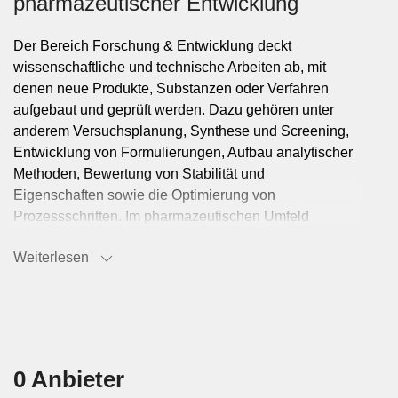
pharmazeutischer Entwicklung
Der Bereich Forschung & Entwicklung deckt
wissenschaftliche und technische Arbeiten ab, mit
denen neue Produkte, Substanzen oder Verfahren
aufgebaut und geprüft werden. Dazu gehören unter
anderem Versuchsplanung, Synthese und Screening,
Entwicklung von Formulierungen, Aufbau analytischer
Methoden, Bewertung von Stabilität und
Eigenschaften sowie die Optimierung von
Prozessschritten. Im pharmazeutischen Umfeld
kommen Fragen zu Wirkprofil, Darreichungsform und
Weiterlesen
Herstellbarkeit hinzu, in der chemischen Industrie
häufig Themen wie Ausbeute, Rohstoffwahl,
Reaktionsführung und technische Umsetzbarkeit.
Typische Einsatzbereiche von der
0 Anbieter
Idee bis zum Scale-up