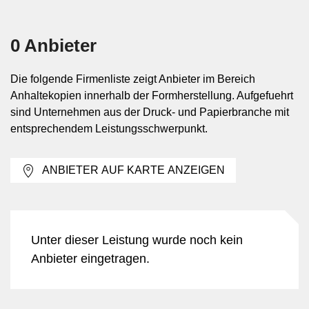
und Zuordnung
0 Anbieter
Typische Anwendungen liegen in Arbeitsschritten, bei
denen einzelne Elemente einer Druckform richtig
positioniert, verglichen oder gekennzeichnet werden
Die folgende Firmenliste zeigt Anbieter im Bereich
müssen. Anhaltekopien unterstützen die Kontrolle von
Anhaltekopien innerhalb der Formherstellung. Aufgefuehrt
Seitenfolgen, Beschnittbereichen, Passmarken oder
sind Unternehmen aus der Druck- und Papierbranche mit
anderen produktionstechnischen Kennzeichnungen. Sie
entsprechendem Leistungsschwerpunkt.
kommen vor allem dort zum Einsatz, wo eine sichtbare und
handhabbare Zwischenstufe benötigt wird, etwa in
ANBIETER AUF KARTE ANZEIGEN
konventionellen oder hybriden Vorstufenprozessen.
Ausfuehrungen nach Traegermaterial
Unter dieser Leistung wurde noch kein
und Darstellungsart
Anbieter eingetragen.
Anhaltekopien koennen je nach Verfahren auf Papier oder
auf transparenten beziehungsweise opaken Folien