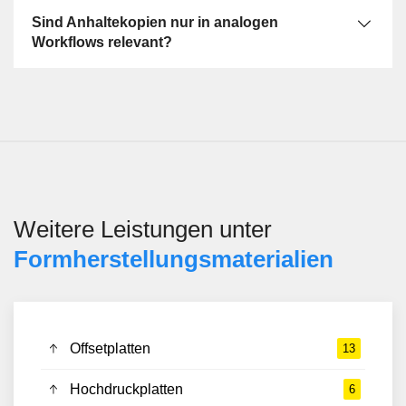
fuer Kontrolle und Anordnung. Im Unterschied zu EAN-
Sind Anhaltekopien nur in analogen
Masterfilmen oder Kontrollkeilen dienen Anhaltekopien
Workflows relevant?
nicht einem einzelnen Spezialzweck, sondern der
allgemeinen Sicht- und Zuordnungspruefung im
Formherstellungsprozess.
Weitere Leistungen unter
Formherstellungsmaterialien
Offsetplatten
13
Hochdruckplatten
6