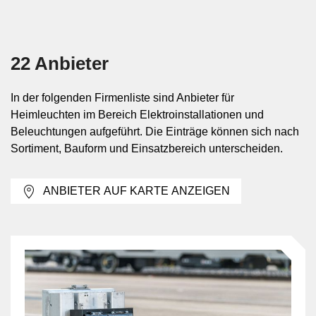
Innenbereich
Heimleuchten werden in Wohn-, Schlaf- und Essbereichen
22 Anbieter
ebenso eingesetzt wie in Korridoren, Eingangsbereichen,
Treppenhäusern innerhalb des Gebäudes oder privaten
Nebenräumen. Je nach Raum unterscheiden sich
In der folgenden Firmenliste sind Anbieter für
Lichtverteilung, Helligkeit und Anordnung deutlich. In
Heimleuchten im Bereich Elektroinstallationen und
Verkehrsflächen wird meist eine gleichmässige
Beleuchtungen aufgeführt. Die Einträge können sich nach
Orientierung benötigt, während in Aufenthaltsräumen oft
Sortiment, Bauform und Einsatzbereich unterscheiden.
mehrere Lichtzonen kombiniert werden.
ANBIETER AUF KARTE ANZEIGEN
Bauformen und lichttechnische
Ausprägungen
Heimleuchten umfassen unterschiedliche Bauformen wie
Decken-, Wand-, Pendel- oder Tischleuchten. Auch
Einbauleuchten und sensorbasierte Lösungen können