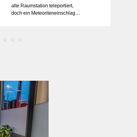
alte Raumstation teleportiert,
doch ein Meteoriteneinschlag
verwandelt eure Ankunft in
pures Chaos. Die Station droht
abzustürzen!
l