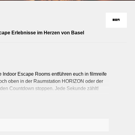
Fa
Finanze
cape Erlebnisse im Herzen von Basel
Gastronomie
Immobilien
Landwirtschaft
Marketing
e Indoor Escape Rooms entführen euch in filmreife
Info
Mobilität
hoch oben in der Raumstation HORIZON oder der
Lebensmi
Sicherheit
e den Countdown stoppen. Jede Sekunde zählt!
Möbel & Einric
, 365 Tage spielbar und auf Deutsch, Englisch und
Schmuck & Uhren
oor Escape Room Angebot umfasst: die verrückten