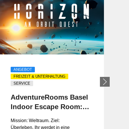
ANGEBOT
FREIZEIT & UNTERHALTUNG
SERVICE
AdventureRooms Basel
e
Indoor Escape Room:
Horizon: 60 Minuten bis
s
Mission: Weltraum. Ziel:
zum Aufprall.
Überleben. Ihr werdet in eine