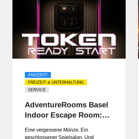
ANGEBOT
FREIZEIT & UNTERHALTUNG
SERVICE
AdventureRooms Basel
Indoor Escape Room:
Token Das Geheimnis
Eine vergessene Münze. Ein
der Spielmünze.
geschlossener Spielsalon. Und