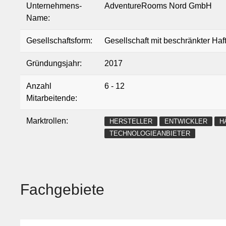
Unternehmens-
AdventureRooms Nord GmbH
MiSSiONS für bis zu 99+ Spieler, den interaktiven Krimi M
Name:
Monsterjagd durch die Basler Altstadt sowie das JGA Mis
Gesellschaftsform:
Gesellschaft mit beschränkter Ha
Die perfekte Kombination aus Sightseeing, Rätselspass u
das es nur bei uns gibt.
Gründungsjahr:
2017
Anzahl
6 - 12
Mitarbeitende:
Marktrollen:
HERSTELLER
ENTWICKLER
H
TECHNOLOGIEANBIETER
Fachgebiete