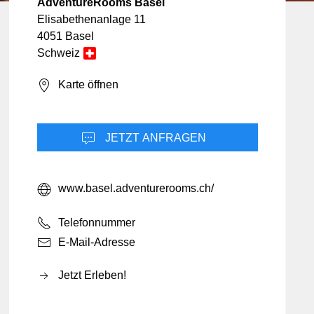
Beauty & Gesundheit
Bildung & Coaching
AdventureRooms Basel
Chemie & Pharma
Elisabethenanlage 11
Bekleidung & Mode
4051 Basel
cility Management
Schweiz
Blumen & Garten
n & Versicherungen
Design & Medien
Karte öffnen
Ferien & Reisen
Freizeit & Unterhaltung
JETZT ANFRAGEN
Hotellerie
rmatik & Web
www.basel.adventurerooms.ch/
ttel
htung
Telefonnummer
E-Mail-Adresse
Jetzt Erleben!