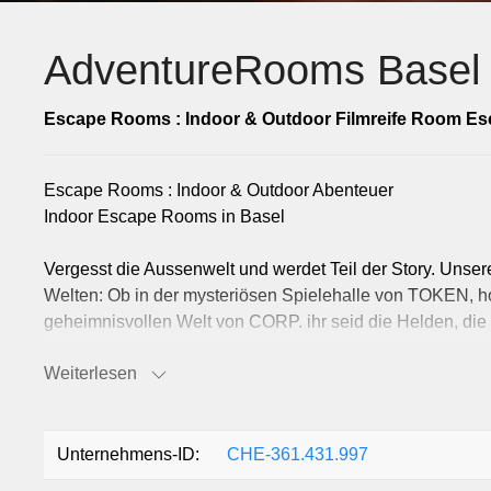
AdventureRooms Basel
Escape Rooms : Indoor & Outdoor Filmreife Room Es
Escape Rooms : Indoor & Outdoor Abenteuer
Indoor Escape Rooms in Basel
Vergesst die Aussenwelt und werdet Teil der Story. Unser
Welten: Ob in der mysteriösen Spielehalle von TOKEN, 
geheimnisvollen Welt von CORP. ihr seid die Helden, di
Weiterlesen
Alle vier Indoor Escape Rooms in Basel sind klimatisiert
Französisch verfügbar.
Outdoor Escape Games & Stadtrallyes Basel
Unternehmens-ID:
CHE-361.431.997
Basel wird zu eurem Spielfeld! Unser einzigartiges Outd