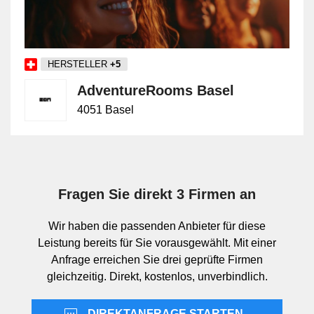
Nutzung ausgelegt. Sportcenter konzentrieren sich auf
aktive Bewegung, Training und sportbezogene
Infrastruktur. Wellnessanlagen richten sich auf
HERSTELLER
+5
Entspannung, Regeneration und Aufenthaltsqualität
aus.
AdventureRooms Basel
4051 Basel
Abgrenzung zu Erlebnisangeboten,
Freizeitaktivitäten und Tourismus
Freizeit- & Erholungsanlagen bezeichnen die feste
Fragen Sie direkt 3 Firmen an
Einrichtung oder das Areal. Erlebnisangebote und
Freizeitaktivitäten meinen dagegen einzelne
Wir haben die passenden Anbieter für diese
Programme, Nutzungen oder buchbare Erlebnisse
Leistung bereits für Sie vorausgewählt. Mit einer
innerhalb oder ausserhalb einer Anlage. Kultur &
Anfrage erreichen Sie drei geprüfte Firmen
Unterhaltung bezieht sich stärker auf kulturelle
gleichzeitig. Direkt, kostenlos, unverbindlich.
Formate, Aufführungen oder entsprechende
Spielstätten. Tourismus & Ausflüge umfasst
DIREKTANFRAGE STARTEN