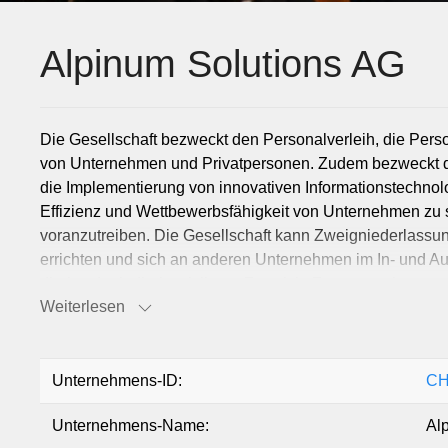
Alpinum Solutions AG
Die Gesellschaft bezweckt den Personalverleih, die Perso
von Unternehmen und Privatpersonen. Zudem bezweckt die
die Implementierung von innovativen Informationstechnol
Effizienz und Wettbewerbsfähigkeit von Unternehmen zu st
voranzutreiben. Die Gesellschaft kann Zweigniederlassun
errichten und sich an anderen Unternehmen im In- und Aus
direkt oder indirekt mit ihrem Zweck in Zusammenhang st
Weiterlesen
oder fremde Rechnung vornehmen sowie Garantien und Bür
eingehen.
Unternehmens-ID:
CH
Unternehmens-Name:
Al