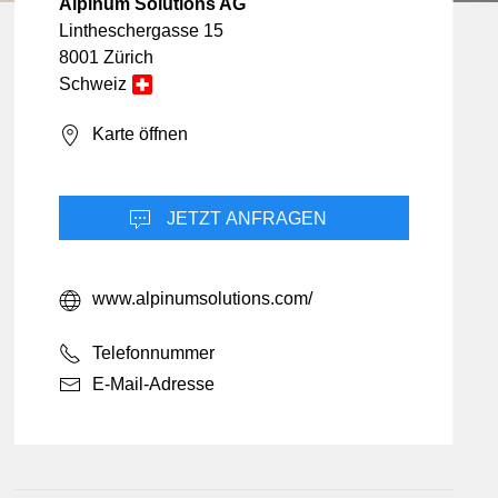
Ferien & Reisen
Immobilien
Alpinum Solutions AG
Freizeit & Unterhaltung
Landwirtschaft
Lintheschergasse 15
Hotellerie
arketing
8001 Zürich
Informatik & Web
Schweiz
tät
Lebensmittel
Karte öffnen
Möbel & Einrichtung
Schmuck & Uhren
JETZT ANFRAGEN
Unternehmensberatung
www.alpinumsolutions.com/
Telefonnummer
E-Mail-Adresse