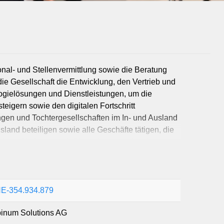
M
Mobili
Sicherheit
nal- und Stellenvermittlung sowie die Beratung
 Gesellschaft die Entwicklung, den Vertrieb und
ogielösungen und Dienstleistungen, um die
eigern sowie den digitalen Fortschritt
gen und Tochtergesellschaften im In- und Ausland
land beteiligen sowie alle Geschäfte tätigen, die
ehen. Sie kann auch Finanzierungen für eigene
gschaften für Tochtergesellschaften und Dritte
E-354.934.879
pinum Solutions AG