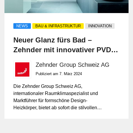
NEWS
BAU & INFRASTRUKTUR
INNOVATION
Neuer Glanz fürs Bad –
Zehnder mit innovativer PVD-
Beschichtung für Design-
Zehnder Group Schweiz AG
Heizkörper
Publiziert am 7. März 2024
Die Zehnder Group Schweiz AG,
internationaler Raumklimaspezialist und
Marktführer für formschöne Design-
Heizkörper, bietet ab sofort die stilvollen
Bad-Design-Heizkörper Zehnder Alban
und Zehnder Chime mit einer speziellen
PVD-Oberflächenbeschichtung an. Diese