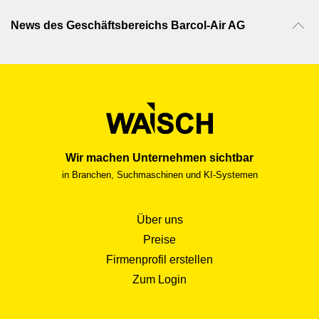
ermöglicht eine aussergewöhnliche
Verschmelzung von Form und
News des Geschäftsbereichs Barcol-Air AG
Funktionalität und hebt damit den
exklusiven Design- und Qualitätsanspruch
dieser Zehnder Heizkörper-Modelle auf
ein neues Level.
Wir machen Unternehmen sichtbar
in Branchen, Suchmaschinen und KI-Systemen
Über uns
Preise
Firmenprofil erstellen
Zum Login