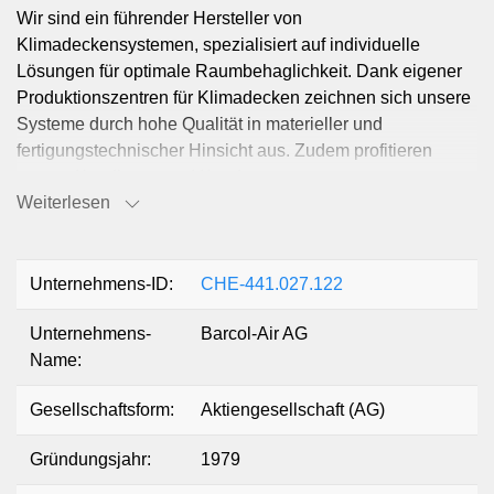
Wir sind ein führender Hersteller von
Klimadeckensystemen, spezialisiert auf individuelle
Lösungen für optimale Raumbehaglichkeit. Dank eigener
Produktionszentren für Klimadecken zeichnen sich unsere
Systeme durch hohe Qualität in materieller und
fertigungstechnischer Hinsicht aus. Zudem profitieren
unsere Kundinnen und Kunden von grosser
Weiterlesen
Lieferflexibilität und maximaler Termintreue.
Seit unserer Gründung im Jahr 1979 setzen wir auf
innovative, energieeffiziente und umweltfreundliche
Unternehmens-ID:
CHE-441.027.122
Produkte, um neue Massstäbe in der Raumklimatisierung
Unternehmens-
Barcol-Air AG
zu setzen. Für die Produktentwicklung sowie für
Name:
projektspezifische Messungen und Untersuchungen
betreiben wir in Schwerzenbach ein Klima- und
Gesellschaftsform:
Aktiengesellschaft (AG)
Akustiklabor. Damit kann das einwandfreie Funktionieren
unserer Lösungen bereits in der Planungsphase getestet
Gründungsjahr:
1979
und bestätigt werden.