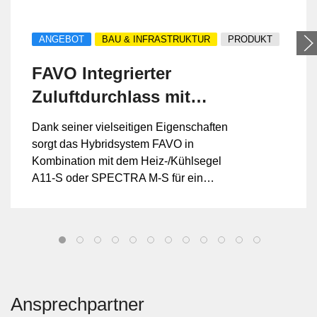
ANGEBOT
BAU & INFRASTRUKTUR
PRODUKT
FAVO Integrierter
Zuluftdurchlass mit
thermischer Gebäude-
Dank seiner vielseitigen Eigenschaften
Massenanbindung
sorgt das Hybridsystem FAVO in
Kombination mit dem Heiz-/Kühlsegel
A11-S oder SPECTRA M-S für ein
optimales Raumklima.
Ansprechpartner