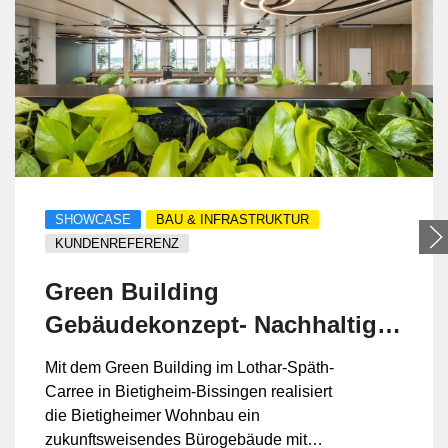
SHOWCASE
BAU & INFRASTRUKTUR
KUNDENREFERENZ
Green Building
Gebäudekonzept- Nachhaltiges
Raumklima für Büro und
Mit dem Green Building im Lothar-Späth-
Bildung
Carree in Bietigheim-Bissingen realisiert
die Bietigheimer Wohnbau ein
zukunftsweisendes Bürogebäude mit