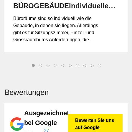
BÜROGEBÄUDEIndividuelle
Klimadeckenlösungen für
Büroräume sind so individuell wie die
jeden Raum
Gebäude, in denen sie liegen. Allerdings
gibt es für Sitzungszimmer, Einzel- und
Grossraumbüros Anforderungen, die
vergleichbar sind und in Normen wie der
SIA 2024 definiert werden.
Bewertungen
Ausgezeichnet
Bewerten Sie uns
bei Google
auf Google
27