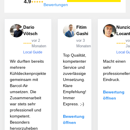
4.9
Bewertungen
Dario
Fitim
Nunzi
Vötsch
Gashi
Locan
vor 2
vor 3
vo
Monaten
Monaten
Ja
Local Guide
Local G
Top Qualität,
Wir durften bereits
kompetenter
Macht einen
mehrere
Service und
sehr
Kühldeckenprojekte
zuverlässige
professionelle
gemeinsam mit
Umsetzung.
Eindruck.
Barcol-Air
Klare
umsetzen. Die
Empfehlung!
Bewertung
Zusammenarbeit
Immer
öffnen
war stets sehr
Express. ;-)
professionell und
kompetent.
Bewertung
Besonders
öffnen
hervorzuheben