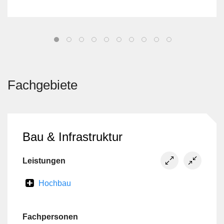
integrierter Kindertagesstätte. Das Projekt
gilt als Pilot für nachhaltiges Bauen und
verbindet moderne Architektur mit einem
ganzheitlichen ökologischen Ansatz.
Fachgebiete
Bau & Infrastruktur
Leistungen
Hochbau
Fachpersonen