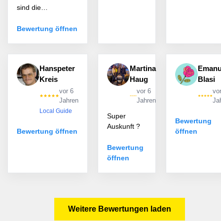
sind die…
Bewertung öffnen
Hanspeter
Martina
Emanu
Kreis
Haug
Blasi
vor 6
vor 6
vo
Jahren
Jahren
Ja
Local Guide
Super
Bewertung
Auskunft ?
Bewertung öffnen
öffnen
Bewertung
öffnen
Weitere Bewertungen laden