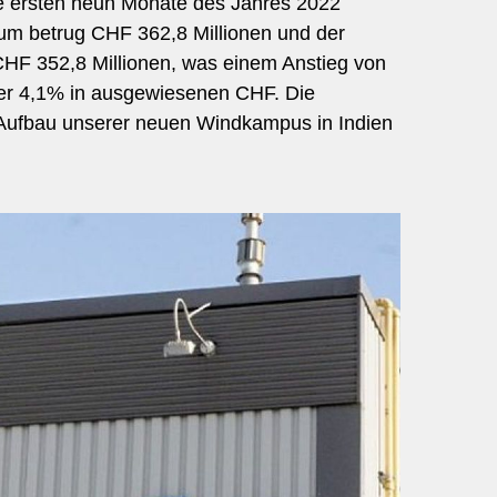
ie ersten neun Monate des Jahres 2022
um betrug CHF 362,8 Millionen und der
CHF 352,8 Millionen, was einem Anstieg von
W
e
i
t
e
r
e
r
a
n
c
h
e
der 4,1% in ausgewiesenen CHF. Die
r
g
B
n
Aufbau unserer neuen Windkampus in Indien
Beauty & Gesundheit
Bildung & Coaching
Chemie & Pharma
Beklei
Facility Management
Blumen & G
Finanzen & Versicherungen
Design & Medien
Gastronomie
Ferien & Reisen
Immobilien