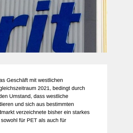
Freizeit & Unterhaltung
Landwirtschaft
Hotellerie
Marketing
Informatik & Web
Mobilität
Lebensmittel
cherheit
Möbel & Einrichtung
Schmuck & Uhren
Unternehmensberatung
as Geschäft mit westlichen
gleichszeitraum 2021, bedingt durch
den Umstand, dass westliche
lidieren und sich aus bestimmten
markt verzeichnete bisher ein starkes
n sowohl für PET als auch für