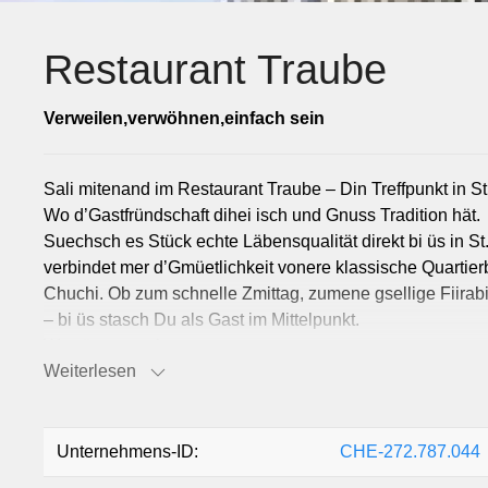
Restaurant Traube
Verweilen,verwöhnen,einfach sein
Sali mitenand im Restaurant Traube – Din Treffpunkt in St
Wo d’Gastfründschaft dihei isch und Gnuss Tradition hät.
Suechsch es Stück echte Läbensqualität direkt bi üs in S
verbindet mer d’Gmüetlichkeit vonere klassische Quartierb
Chuchi. Ob zum schnelle Zmittag, zumene gsellige Fiirab
– bi üs stasch Du als Gast im Mittelpunkt.
Was üs usmacht:
Weiterlesen
• Ehrlichs Handwerk ufem Teller: Mir liebet die bodestän
bekannte Cordon Bleus über knusprigi Rösti bis zum klass
Tisch, was frisch und mit Liebi kochet isch. En Guete!
• Service mit Herz: Bi üs bisch Du nöd eifach e Tischnu
Unternehmens-ID:
CHE-272.787.044
sorgt defür, dass de Alltag für en Moment duss bleibt. In 