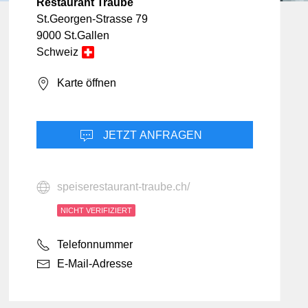
Bildung & Coaching
Chemie & Pharma
Restaurant Traube
Bekleidung & Mode
St.Georgen-Strasse 79
Facility Management
9000 St.Gallen
Blumen & Garten
nzen & Versicherungen
Schweiz
Design & Medien
mie
Karte öffnen
Ferien & Reisen
Freizeit & Unterhaltung
Hotellerie
JETZT ANFRAGEN
Informatik & Web
smittel
speiserestaurant-traube.ch/
nrichtung
NICHT VERIFIZIERT
en
Telefonnummer
ng
E-Mail-Adresse