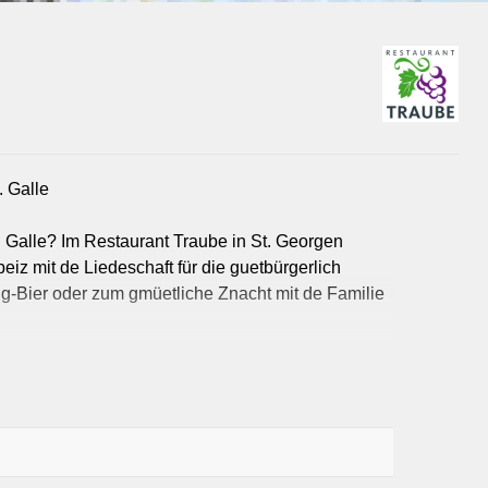
Fina
Gastrono
Immobilien
Landwirtschaft
. Galle
Marketing
t. Galle? Im Restaurant Traube in St. Georgen
Mobilität
eiz mit de Liedeschaft für die guetbürgerlich
Leben
Sicherheit
ig-Bier oder zum gmüetliche Znacht mit de Familie
Möbel & Ei
Schmuck & Uhr
dig Chuchi. Vo üsne wit über d’Stadtgrenze use
Unternehmensberatu
ische Wiener Schnitzel – bi üs chunt nur uf de
mmere. Üses Team begrüsst Di mit eme Lächele und
de Traube pfleget mer das echte St. Galler Mitenand.