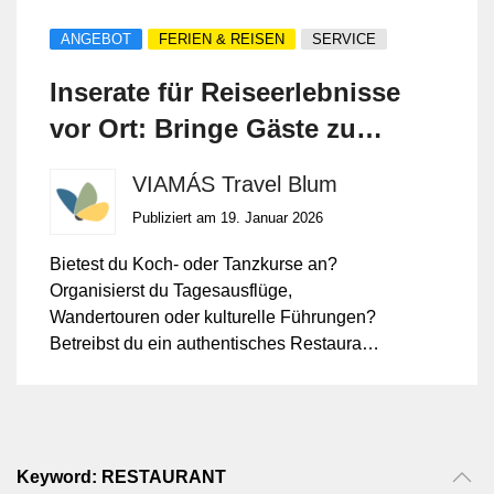
ANGEBOT
FERIEN & REISEN
SERVICE
Inserate für Reiseerlebnisse
vor Ort: Bringe Gäste zu
deinen Aktivitäten und
VIAMÁS Travel Blum
Restaurants
Publiziert am 19. Januar 2026
Bietest du Koch- oder Tanzkurse an?
Organisierst du Tagesausflüge,
Wandertouren oder kulturelle Führungen?
Betreibst du ein authentisches Restaurant
mit regionaler Küche? Auf VIAMÁS
erreichst du Reisende, die vor Ort nach
besonderen Erlebnissen suchen,
Menschen, die tiefer eintauchen und deine
Region wirklich kennenlernen möchten.
Keyword: RESTAURANT