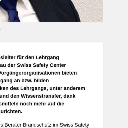
Freizeit & Unterhaltung
Landwirtschaft
Hotellerie
Marketing
Informatik & Web
bilität
Lebensmittel
heit
Möbel & Einrichtung
Schmuck & Uhren
Unternehmensberatung
sleiter für den Lehrgang
au der Swiss Safety Center
Vorgängerorganisationen bieten
rgang an bzw. bilden
tärken des Lehrgangs, unter anderem
 und den Wissenstransfer, dank
mitteln noch mehr auf die
urichten.
als Berater Brandschutz im Swiss Safety