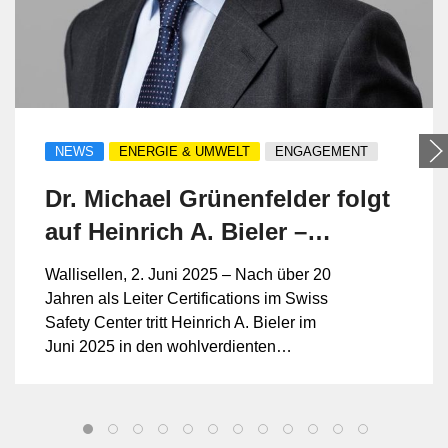
NEWS
ENERGIE & UMWELT
ENGAGEMENT
Dr. Michael Grünenfelder folgt
auf Heinrich A. Bieler –
Stabsübergabe im Bereich
Wallisellen, 2. Juni 2025 – Nach über 20
Certifications im Swiss Safety
Jahren als Leiter Certifications im Swiss
Safety Center tritt Heinrich A. Bieler im
Center
Juni 2025 in den wohlverdienten
Ruhestand. Er übergibt sein Lebenswerk,
die Zertifizierungsstelle, die er zu einem
renommierten Player im Schweizer
Zertifizierungsmarkt aufgebaut hat, an