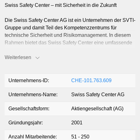
Swiss Safety Center – mit Sicherheit in die Zukunft
Die Swiss Safety Center AG ist ein Unternehmen der SVTI-
Gruppe und damit Teil des Kompetenzzentrums für
technische Sicherheit und Risikomanagement. In diesem
Rahmen bietet das Swiss Safety Center eine umfassende
Dienstleistungspalette für Industrie, Handel und Gewerbe
Weiterlesen
an. Dazu zählen Prüfungen, Zulassungen, Inspektionen,
Konformitätsbewertungen, CE-Kennzeichnungen und
Zertifizierungen, Begutachtungen, Expertisen,
Werkstoffprüfungen, Schadenprävention sowie
Unternehmens-ID:
CHE-101.763.609
fachbezogene Aus- und Weiterbildungen.
Unternehmens-Name:
Swiss Safety Center AG
Gesellschaftsform:
Aktiengesellschaft (AG)
Gründungsjahr:
2001
Anzahl Mitarbeitende:
51 - 250