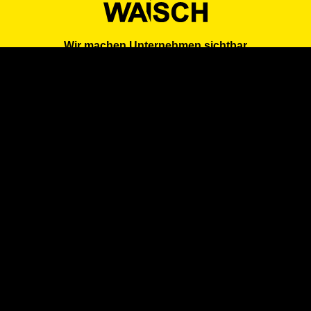
Wir machen Unternehmen sichtbar
in Branchen, Suchmaschinen und KI-Systemen
Über uns
Preise
Firmenprofil erstellen
Zum Login
AGB
Impressum
Datenschutz
Kontakt