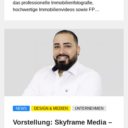
das professionelle Immobilienfotografie,
hochwertige Immobilienvideos sowie FPV-
und Drohnenaufnahmen anbietet. Die
Leistungen sind zielgerichtet auf
Vermarktung, Marketing und digitale
Sichtbarkeit ausgerichtet und sollen
Objekte und Marken eindrucksvoll in
Szene setzen.
NEWS
DESIGN & MEDIEN
UNTERNEHMEN
Vorstellung: Skyframe Media –