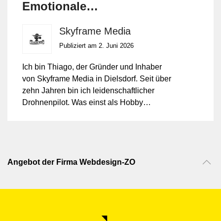
Emotionale
FPV‑Drohnenaufnahmen &
Skyframe Media
Immobilienfotografie
Publiziert am 2. Juni 2026
Ich bin Thiago, der Gründer und Inhaber
von Skyframe Media in Dielsdorf. Seit über
zehn Jahren bin ich leidenschaftlicher
Drohnenpilot. Was einst als Hobby
begann, ist heute meine Berufung:
professionell produzierte
FPV‑Drohnenvideos und hochwertige
Immobilienfotografie, die Geschichten
erzählen und Emotionen wecken.
Angebot der Firma Webdesign-ZO