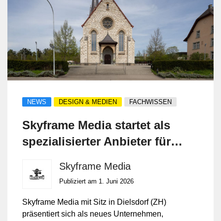
Konzept, Texte, Gestaltung, Versand und
Auswertung – damit Ihre Botschaft
regelmässig, sauber und wirkungsvoll bei
den richtigen Empfängern ankommt.
NEWS
DESIGN & MEDIEN
FACHWISSEN
Skyframe Media startet als
spezialisierter Anbieter für
Immobilienfotografie und
Skyframe Media
Drohnenvideos
Publiziert am 1. Juni 2026
Skyframe Media mit Sitz in Dielsdorf (ZH)
präsentiert sich als neues Unternehmen,