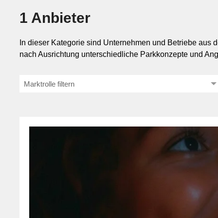
1 Anbieter
Abgrenzung zu Festivals, Kino und an
Mar
In dieser Kategorie sind Unternehmen und Betriebe aus de
Mobilität
Ein Freizeitpark unterscheidet sich von Festivals, Konzert
nach Ausrichtung unterschiedliche Parkkonzepte und An
ein Kino oder eine Bühnenveranstaltung besteht der Besu
Sicherheit
Nutzung verschiedener Attraktionen. Gegenüber Festivals is
Marktrolle filtern
Freizeitsstandort.