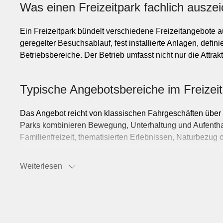
Was einen Freizeitpark fachlich ausze
Ein Freizeitpark bündelt verschiedene Freizeitangebote 
geregelter Besuchsablauf, fest installierte Anlagen, defi
Betriebsbereiche. Der Betrieb umfasst nicht nur die Attr
Typische Angebotsbereiche im Freizei
Das Angebot reicht von klassischen Fahrgeschäften über
Parks kombinieren Bewegung, Unterhaltung und Aufenthal
Familienfreizeit, thematisierten Erlebnissen, Naturbezug
Weiterlesen
Anlagen, Betrieb und Infrastruktur vor 
Zum Freizeitpark gehören nicht nur die Attraktionen, so
Kontrollpunkte, Parkplätze, Wege, Wartezonen, Gastronomi
Instandhaltung, Reinigung, Steuerung des Besucherflusse