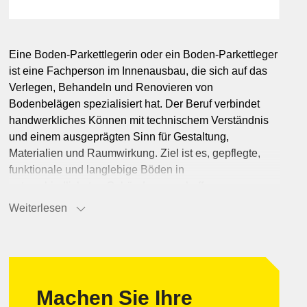
Freizeit & Unterhaltung
Landwirtschaft
Hotellerie
Marketing
Informatik & Web
obilität
Lebensmittel
Eine Boden-Parkettlegerin oder ein Boden-Parkettleger
heit
ist eine Fachperson im Innenausbau, die sich auf das
Möbel & Einrichtung
Verlegen, Behandeln und Renovieren von
Schmuck & Uhren
Bodenbelägen spezialisiert hat. Der Beruf verbindet
handwerkliches Können mit technischem Verständnis
Unternehmensberatung
und einem ausgeprägten Sinn für Gestaltung,
Materialien und Raumwirkung. Ziel ist es, gepflegte,
funktionale und langlebige Böden in
unterschiedlichsten Gebäuden zu schaffen – von
Wohnhäusern über Schulen bis zu Geschäftsräumen.
Weiterlesen
Boden-Parkettleger:innen vermessen Räume,
überprüfen den Untergrund und wählen geeignete
Bodenbeläge aus. Sie verlegen eine breite Palette an
Materialien: Parkettböden, Korkböden, Laminatböden,
Linoleumböden, PVC-Böden, Kautschukböden und
Machen Sie Ihre
Teppiche. Viele dieser Böden stammen aus