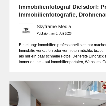
Immobilienfotograf Dielsdorf: P
Immobilienfotografie, Drohnen
Skyframe Media
Publiziert am 6. Juli 2026
Einleitung: Immobilien professionell sichtbar mach
Immobilie verkaufen oder vermieten möchte, brauch
als nur ein paar schnelle Fotos. Der erste Eindruck e
immer online – auf Immobilienportalen, Websites, G
Media oder im digitalen Exposé. Genau dort entsche
Interessenten weiterklicken, eine Besichtigung anf
Objekt übersehen.