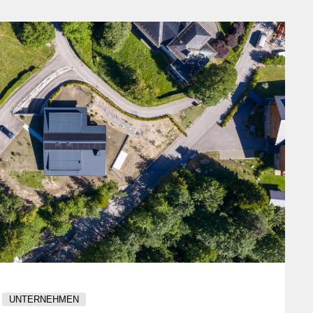
sind wesentlich. Verständnis für Baustandards und -
vorschriften ist ebenfalls wichtig. - Kreativität und
Detailorientierung: Die Fähigkeit, kreative Lösungen zu
entwickeln, die sowohl ästhetisch ansprechend als
auch funktional sind, ist entscheidend. Ein Auge für
Details hilft bei der Auswahl der richtigen Materialien
und bei der Feinabstimmung des Designs. -
Kommunikations- und Beratungsfähigkeiten: Effektive
Kommunikation mit Kunden, Lieferanten und
Handwerkern ist für den Erfolg von Projekten
unerlässlich. Beratungsfähigkeiten helfen,
Kundenbedürfnisse zu verstehen und in praktische
Lösungen umzusetzen. - Projektmanagement:
Fähigkeiten im Projektmanagement sind für die
Koordination von Projekten, die Einhaltung von
Zeitplänen und Budgets sowie für die Sicherstellung
der Qualität der Arbeit unerlässlich. Das Arbeitsumfeld
von Badplaner:innen: Badplaner:innen können in
UNTERNEHMEN
verschiedenen Umgebungen arbeiten, einschliesslich