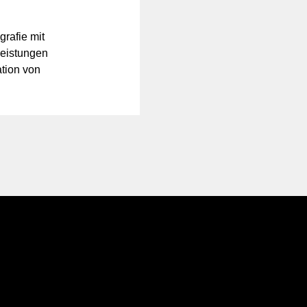
rafie mit
eistungen
tion von
Über uns
AGB
Preise
Impressu