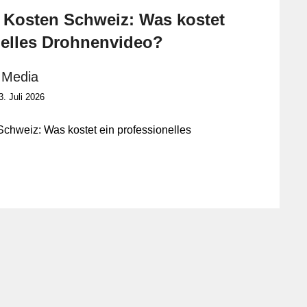
Designbüros, Einzelhandelsgeschäften für
Kosten Schweiz: Was kostet
Badausstattung, Bauunternehmen oder als
nelles Drohnenvideo?
selbstständige Freiberufler. Die Arbeit erfordert oft
Besuche vor Ort, um Räumlichkeiten zu bewerten und
 Media
den Fortschritt von Projekten zu überwachen.
3. Juli 2026
chweiz: Was kostet ein professionelles