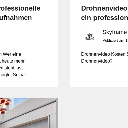
rofessionelle
Drohnenvideo 
aufnahmen
ein professio
Skyframe
Publiziert am 1
en Wer eine
Drohnenvideo Kosten S
t heute mehr
Drohnenvideo?
ntsteht fast
oogle, Social
idet sich, ob
ragen oder das