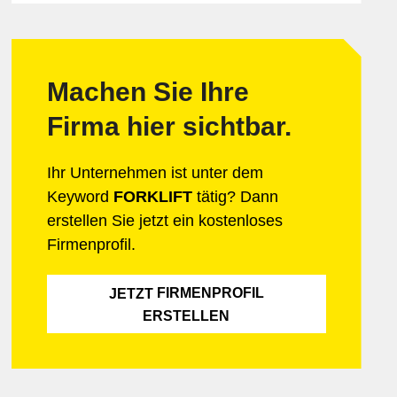
Freizeit & Unterhaltung
Marketing
Informatik & Web
Mobilität
Lebensmittel
icherheit
Möbel & Einrichtung
Machen Sie Ihre
Schmuck & Uhren
Firma hier sichtbar.
Unternehmensberatung
Ihr Unternehmen ist unter dem
Keyword
FORKLIFT
tätig? Dann
erstellen Sie jetzt ein kostenloses
Firmenprofil.
FIRMENPROFIL
JETZT
ERSTELLEN