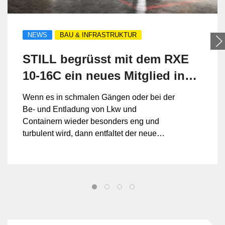
NEWS
BAU & INFRASTRUKTUR
STILL begrüsst mit dem RXE
10-16C ein neues Mitglied in
seiner E-Stapler-Familie
Wenn es in schmalen Gängen oder bei der
Be- und Entladung von Lkw und
Containern wieder besonders eng und
turbulent wird, dann entfaltet der neue
STILL RXE 10-16C seine volle Grösse.