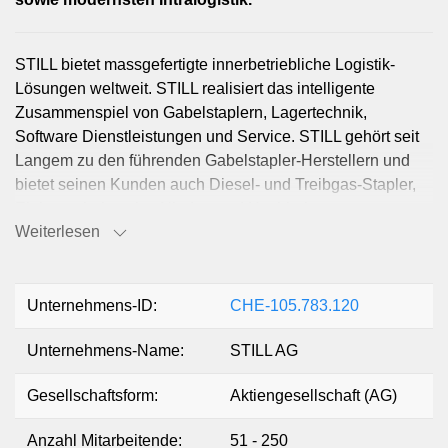
STILL bietet massgefertigte innerbetriebliche Logistik-
Lösungen weltweit. STILL realisiert das intelligente
Zusammenspiel von Gabelstaplern, Lagertechnik,
Software Dienstleistungen und Service. STILL gehört seit
Langem zu den führenden Gabelstapler-Herstellern und
bietet seinen Kunden auch Diesel- und Treibgas-Stapler,
Elektrogabelstapler, Nieder- und Hochhubwagen,
Weiterlesen
Schubmaststapler, Kommissionierer, Schmalgangstapler,
Schlepper sowie modernste Intralogistiksysteme an. Alle
Fahrzeuge und Geräte werden durch digitale Steuerungs-,
Sicherheits- und Assistenzsysteme unterstützt. Neben dem
Unternehmens-ID:
CHE-105.783.120
Neukauf bietet Still auch Gebrauchtmodelle sowie
Unternehmens-Name:
STILL AG
Mietoptionen an. Auch Finanzierungen sind möglich.
Gesellschaftsform:
Aktiengesellschaft (AG)
Anzahl Mitarbeitende:
51 - 250