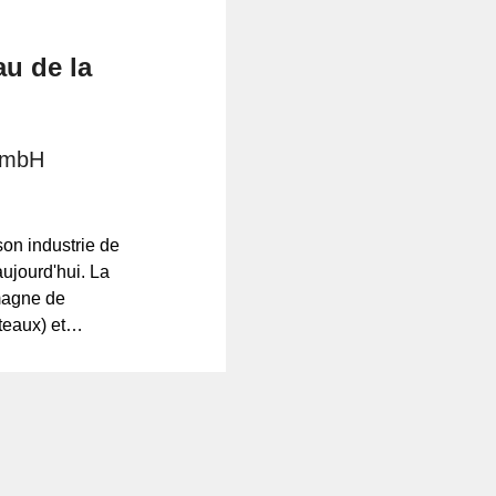
u de la
GmbH
on industrie de
 aujourd'hui. La
magne de
teaux) et
te des