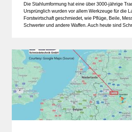
Die Stahlumformung hat eine über 3000-jährige Trad
Ursprünglich wurden vor allem Werkzeuge für die L
Forstwirtschaft geschmiedet, wie Pflüge, Beile, Mes
Schwerter und andere Waffen. Auch heute sind Sch
unverzichtbar: von Radschrauben über Zahnräder,
Ketten bis hin zu Ventilen im Anlagen- und Schiffba
geschmiedete Komponenten vielfältige Anwendunge
Beitrag wird erläutert, warum Schmiedeteile auch in
unverzichtbar bleiben.