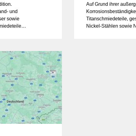
ition.
Auf Grund ihrer außerg
and- und
Korrosionsbeständigkei
ser sowie
Titanschmiedeteile, 
miedeteile
Nickel-Stählen sowie N
 Haken und
Hochleistungsanwendun
u finden
Marinetechnik sowie K
n. In diesem
aktuelle Artikel beleu
 Zukunft
interessante Anwendun