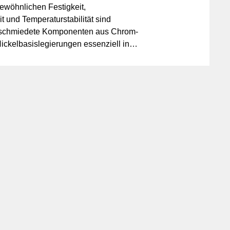
ewöhnlichen Festigkeit,
t und Temperaturstabilität sind
geschmiedete Komponenten aus Chrom-
ickelbasislegierungen essenziell in
gen in Luft- und Raumfahrt, Offshore- und
ältetechnik und Chemieindustrie. Zwei
chten Besonderheiten, technische Details und
gsbeispiele.