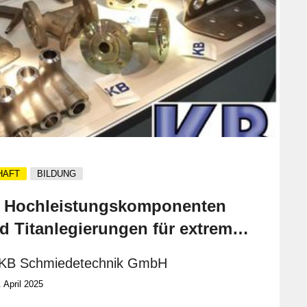
von Unternehmen und Organisationen bei, indem sie
die Arbeit von Fachkräften erleichtern und dafür sorgen,
dass alltägliche Aufgaben reibungslos ablaufen.
HAFT
BILDUNG
 Hochleistungskomponenten
nd Titanlegierungen für extreme
 KB Schmiedetechnik GmbH
. April 2025