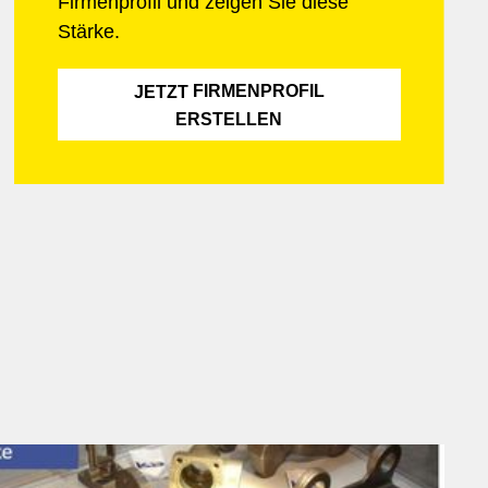
Firmenprofil und zeigen Sie diese
sie bei der Körperpflege helfen, Betten machen und
medizinische Geräte reinigen. Hilfskräfte sind oft auch
Stärke.
in Lagern und Produktionsstätten tätig, wo sie Waren
ein- und auslagern, Verpackungsarbeiten durchführen,
FIRMENPROFIL
JETZT
Maschinen bedienen und die Produktqualität
ERSTELLEN
kontrollieren. In Einzelhandelsgeschäften können
Hilfskräfte beim Auspacken und Einräumen von Waren,
der Lagerverwaltung und der Kundenbetreuung
mitwirken. Für diese Tätigkeiten sind in der Regel keine
speziellen schulischen Voraussetzungen notwendig,
jedoch sind grundlegende Kenntnisse und Fähigkeiten
je nach Branche von Vorteil. Wichtige Eigenschaften
einer Hilfskraft sind Zuverlässigkeit, Teamfähigkeit,
Flexibilität und die Bereitschaft, auch einfache und
wiederholende Aufgaben gewissenhaft auszuführen.
Körperliche Belastbarkeit kann in vielen Bereichen
ebenfalls erforderlich sein. Insgesamt tragen Hilfskräfte
durch ihre vielseitige Unterstützung und ihr
Engagement massgeblich zum Erfolg und zur Effizienz