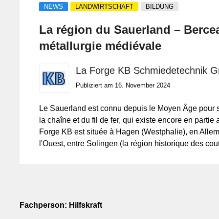
NEWS
LANDWIRTSCHAFT
BILDUNG
La région du Sauerland – Bercea
métallurgie médiévale
La Forge KB Schmiedetechnik 
Publiziert am 16. November 2024
Le Sauerland est connu depuis le Moyen Âge pour s
la chaîne et du fil de fer, qui existe encore en partie
Forge KB est située à Hagen (Westphalie), en Alle
l'Ouest, entre Solingen (la région historique des cou
Dortmund (la ville du football), à deux heures de rou
frontières belge et néerlandaise.
Fachperson: Hilfskraft