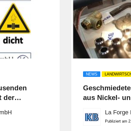
NEWS
LANDWIRTSC
ausenden
Geschmiedete
t der
aus Nickel- u
Belastungen
GmbH
La Forge
Publiziert am 2