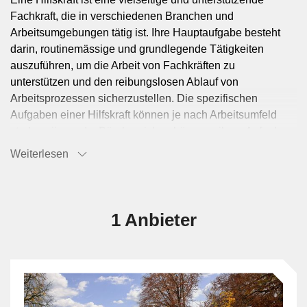
Fachkraft, die in verschiedenen Branchen und
Arbeitsumgebungen tätig ist. Ihre Hauptaufgabe besteht
darin, routinemässige und grundlegende Tätigkeiten
auszuführen, um die Arbeit von Fachkräften zu
unterstützen und den reibungslosen Ablauf von
Arbeitsprozessen sicherzustellen. Die spezifischen
Aufgaben einer Hilfskraft können je nach Arbeitsumfeld
stark variieren. Im Bürobereich gehören zu ihren Aufgaben
oft administrative Tätigkeiten wie das Kopieren von
Weiterlesen
Dokumenten, die Datenpflege, das Beantworten von
Telefonanrufen und das Vorbereiten von
Besprechungsräumen. Im Handwerks- oder Baugewerbe
unterstützen Hilfskräfte bei einfachen handwerklichen
1 Anbieter
Tätigkeiten, transportieren Materialien, halten die
Arbeitsumgebung sauber und sorgen für die Einhaltung
der Sicherheitsvorschriften. In der Gastronomie helfen
Hilfskräfte in der Küche, indem sie Gemüse schneiden,
Geschirr spülen, die Küche reinigen und einfache