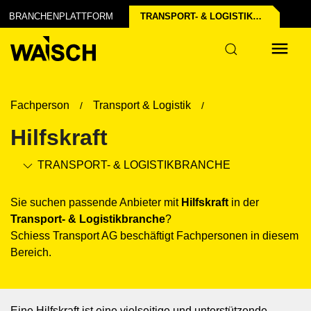
 der Industrie
BRANCHENPLATTFORM
TRANSPORT- & LOGISTIK­BRANCHE
tur
Fachperson
Transport & Logistik
Hilfskraft
TRANSPORT- & LOGISTIK­BRANCHE
Sie suchen passende Anbieter mit
Hilfskraft
in der
Transport- & Logistik­branche
?
Schiess Transport AG beschäftigt Fachpersonen in diesem
Bereich.
Eine Hilfskraft ist eine vielseitige und unterstützende