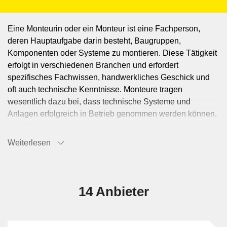
Eine Monteurin oder ein Monteur ist eine Fachperson,
deren Hauptaufgabe darin besteht, Baugruppen,
Komponenten oder Systeme zu montieren. Diese Tätigkeit
erfolgt in verschiedenen Branchen und erfordert
spezifisches Fachwissen, handwerkliches Geschick und
oft auch technische Kenntnisse. Monteure tragen
wesentlich dazu bei, dass technische Systeme und
Anlagen erfolgreich in Betrieb genommen werden können.
Ihre Fähigkeiten sind in vielen Industrien unerlässlich, und
ihre Arbeit trägt dazu bei, dass Produkte und
Weiterlesen
Dienstleistungen den erforderlichen Qualitätsstandards
entsprechen.Monteure tragen wesentlich dazu bei, dass
technische Systeme und Anlagen erfolgreich in Betrieb
genommen werden können. Ihre Fähigkeiten sind in vielen
14 Anbieter
Industrien unerlässlich, und ihre Arbeit trägt dazu bei, dass
Produkte und Dienstleistungen den erforderlichen
Qualitätsstandards entsprechen.