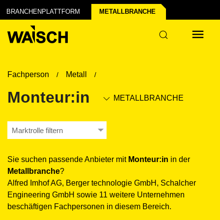
BRANCHENPLATTFORM
METALL­BRANCHE
Fachperson
Metall
Monteur:in
METALL­BRANCHE
Marktrolle filtern
Sie suchen passende Anbieter mit
Monteur:in
in der
Metall­branche
?
Alfred Imhof AG, Berger technologie GmbH, Schalcher
Engineering GmbH sowie 11 weitere Unternehmen
beschäftigen Fachpersonen in diesem Bereich.