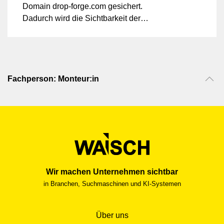
Domain drop-forge.com gesichert.
Dadurch wird die Sichtbarkeit der
mittelständischen Gesenkschmiede aus
Westdeutschland (NRW) auf dem
internationalen Markt weiter gestärkt. 'Drop
Forge' oder das Verb 'closed-die forging'
sind die englischen Begriffe für das
Fachperson: Monteur:in
Gesenkschmieden – ein Verfahren, bei
dem das Schmieden zwischen zwei
Formenhälften erfolgt. Im Gegensatz dazu
steht das Freiformschmieden (open-die
forging).
Wir machen Unternehmen sichtbar
in Branchen, Suchmaschinen und KI-Systemen
Über uns