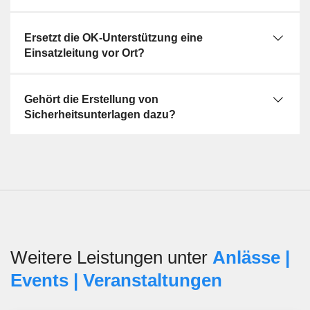
Die Unterstützung des Organisationskomitees ist nicht mit
Bewachung oder physischen Schutzaufgaben
Ersetzt die OK-Unterstützung eine
gleichzusetzen. Bewachungen, Zufahrtsregelung und
Einsatzleitung vor Ort?
Zutrittskontrolle betreffen die konkrete operative
Umsetzung im Gelände, während die OK-Unterstützung
auf Koordination, Organisation und Führungsunterstützung
Gehört die Erstellung von
ausgerichtet ist. Ebenfalls abzugrenzen sind
Sicherheitsunterlagen dazu?
Ansprechpersonen und Auskunftspersonen, die primär
Besucherinformationen übernehmen, sowie die mobile
Einsatzzentrale, die als technischer oder räumlicher
Führungsstützpunkt dienen kann. Die OK-Unterstützung
verbindet diese Bereiche auf organisatorischer Ebene,
ohne sie inhaltlich zu ersetzen.
Weitere Leistungen unter
Anlässe |
Events | Veranstaltungen