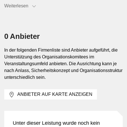
Weiterlesen
Gremiums.
Typische Einsatzkontexte bei
Veranstaltungen
0 Anbieter
OK-Unterstützung wird vor allem bei Anlässen mit
In der folgenden Firmenliste sind Anbieter aufgeführt, die
mehreren Anspruchsgruppen und erhöhtem
Unterstützung des Organisationskomitees im
Koordinationsbedarf eingesetzt. Dazu zählen Stadtfeste,
Veranstaltungsumfeld anbieten. Die Ausrichtung kann je
Sportveranstaltungen, Messen, Firmenanlässe, Konzerte
nach Anlass, Sicherheitskonzept und Organisationsstruktur
oder temporäre Publikumsveranstaltungen mit mehreren
unterschiedlich sein.
Zugängen, Backstage-Bereichen oder wechselnden
Programmpunkten. Die Leistung ist besonders dort
ANBIETER AUF KARTE ANZEIGEN
sinnvoll, wo Sicherheitsfragen eng mit Logistik,
Besucherlenkung, Dienstleistern und Behörden
abgestimmt werden müssen.
Unter dieser Leistung wurde noch kein