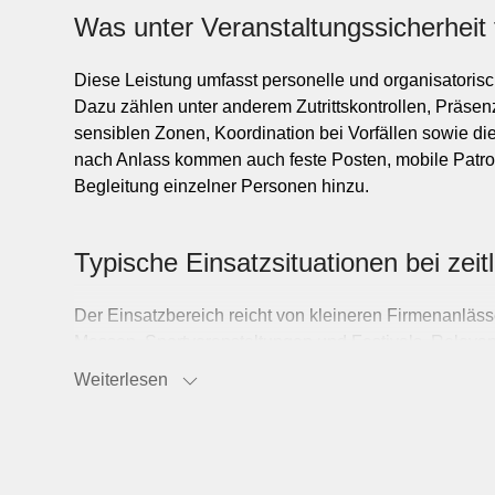
I
e
Was unter Veranstaltungssicherheit f
Diese Leistung umfasst personelle und organisatori
Holz
Dazu zählen unter anderem Zutrittskontrollen, Präs
sensiblen Zonen, Koordination bei Vorfällen sowie d
M
e
a
l
nach Anlass kommen auch feste Posten, mobile Patrou
t
l
W
e
i
t
e
r
e
r
a
n
c
h
e
V
e
p
a
c
k
u
n
Begleitung einzelner Personen hinzu.
r
g
B
n
Typische Einsatzsituationen bei zei
Beauty & Gesundheit
Bildung & Coaching
Der Einsatzbereich reicht von kleineren Firmenanlä
Messen, Sportveranstaltungen und Festivals. Relevan
Chemie & Pharma
Aussenbereiche, freie oder ticketpflichtige Zugänge, 
Bekleidung & Mod
Weiterlesen
Facility Management
Lieferverkehr und Dienstleistern. Auch Auf- und Abba
Blumen & Garten
wenn Material, Technik oder abgegrenzte Zonen ges