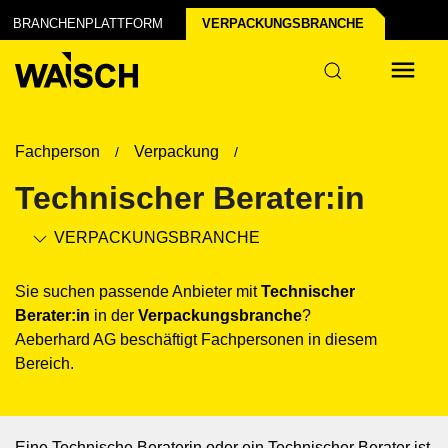
 der Industrie
BRANCHENPLATTFORM
VERPACKUNGS­BRANCHE
tur
Fachperson
Verpackung
Technischer Berater:in
VERPACKUNGS­BRANCHE
Sie suchen passende Anbieter mit
Technischer
Berater:in
in der
Verpackungs­branche
?
Aeberhard AG beschäftigt Fachpersonen in diesem
Bereich.
Eine Technische Beraterin oder ein Technischer Berater ist