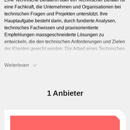
eine Fachkraft, die Unternehmen und Organisationen bei
technischen Fragen und Projekten unterstützt. Ihre
Hauptaufgabe besteht darin, durch fundierte Analysen,
technisches Fachwissen und praxisorientierte
Empfehlungen massgeschneiderte Lösungen zu
entwickeln, die den technischen Anforderungen und Zielen
der Klienten gerecht werden. Die Arbeit eines Technischen
Beraters beginnt oft mit einer detaillierten Analyse der
bestehenden technischen Systeme und Prozesse des
Weiterlesen
Klienten. Dies beinhaltet die Bewertung von Hardware-
und Softwarekomponenten, die Identifizierung von
Schwachstellen und die Ermittlung von
Optimierungspotenzialen. Technische Berater entwickeln
1 Anbieter
Strategien und Massnahmenpläne, um die Effizienz,
Sicherheit und Leistung der technischen Infrastruktur zu
verbessern. Technische Berater arbeiten eng mit den
internen Teams des Klienten zusammen, einschliesslich
IT-Abteilungen, Ingenieuren und Management, um