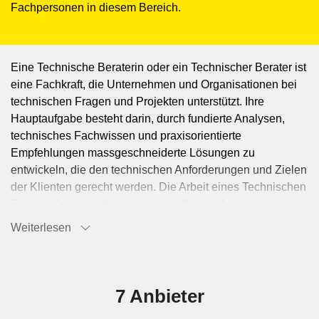
Fachpersonen in diesem Bereich.
Eine Technische Beraterin oder ein Technischer Berater ist
eine Fachkraft, die Unternehmen und Organisationen bei
technischen Fragen und Projekten unterstützt. Ihre
Hauptaufgabe besteht darin, durch fundierte Analysen,
technisches Fachwissen und praxisorientierte
Empfehlungen massgeschneiderte Lösungen zu
entwickeln, die den technischen Anforderungen und Zielen
der Klienten gerecht werden. Die Arbeit eines Technischen
Beraters beginnt oft mit einer detaillierten Analyse der
bestehenden technischen Systeme und Prozesse des
Weiterlesen
Klienten. Dies beinhaltet die Bewertung von Hardware-
und Softwarekomponenten, die Identifizierung von
Schwachstellen und die Ermittlung von
Optimierungspotenzialen. Technische Berater entwickeln
7 Anbieter
Strategien und Massnahmenpläne, um die Effizienz,