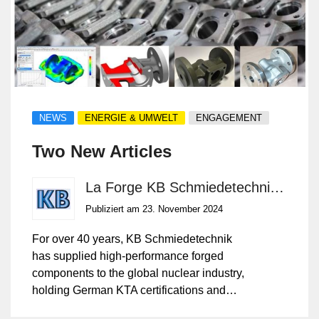
NEWS
ENERGIE & UMWELT
ENGAGEMENT
Two New Articles
La Forge KB Schmiedetechnik GmbH
Publiziert am 23. November 2024
For over 40 years, KB Schmiedetechnik
has supplied high-performance forged
components to the global nuclear industry,
holding German KTA certifications and
complying with ASME and French RCC-M