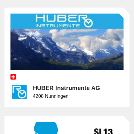
Sicherheit und Leistung der technischen Infrastruktur zu
verbessern. Technische Berater arbeiten eng mit den
internen Teams des Klienten zusammen, einschliesslich
IT-Abteilungen, Ingenieuren und Management, um
sicherzustellen, dass die vorgeschlagenen Lösungen
praktisch umsetzbar und auf die spezifischen Bedürfnisse
abgestimmt sind. Sie leiten Implementierungsprojekte,
überwachen den Fortschritt und bieten Schulungen und
Support an, um sicherzustellen, dass die technischen
Änderungen erfolgreich umgesetzt werden. Ein weiterer
wichtiger Aspekt der Tätigkeit ist die fortlaufende Beratung
und Unterstützung. Technische Berater halten sich über
HUBER Instrumente AG
aktuelle Entwicklungen und Trends in ihrem Fachgebiet
auf dem Laufenden und bieten kontinuierliche Beratung
4208 Nunningen
an, um sicherzustellen, dass die Systeme des Klienten
stets auf dem neuesten Stand und wettbewerbsfähig
bleiben. Technische Berater können in verschiedenen
Branchen tätig sein, darunter IT und Telekommunikation,
Maschinenbau, Elektronik, Energieversorgung und