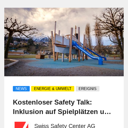
codes. The company also meets PED and
AD 2000 certifications. Specializing in
pressure vessels and piping systems, KB
Schmiedetechnik provides reliable
solutions for industries like petrochemical,
power generation, pharmaceuticals, and
cryogenics, ensuring strength, safety in
critical applications.
NEWS
ENERGIE & UMWELT
EREIGNIS
Kostenloser Safety Talk:
Inklusion auf Spielplätzen und
Freizeitsportanlagen -
Swiss Safety Center AG