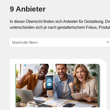
9 Anbieter
Abgrenzung zu Briefpapier, Flyern und
Mar
In dieser Übersicht finden sich Anbieter für Gestaltung, 
Mobilität
Als Produkt innerhalb der Design- und Medienbranche geh
unterscheiden sich je nach gestalterischem Fokus, Produ
Briefumschlägen durch ihre persönliche Zuordnung zu ein
Sicherheit
Inhalte und sind nicht auf Streuung, sondern auf die gezi
Marktrolle filtern