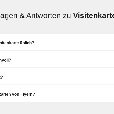
ragen & Antworten zu
Visitenkart
sitenkarte üblich?
nvoll?
t?
karten von Flyern?