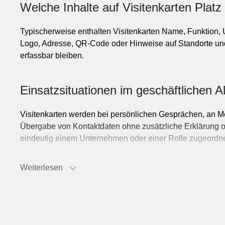
Welche Inhalte auf Visitenkarten Platz
Typischerweise enthalten Visitenkarten Name, Funktio
Logo, Adresse, QR-Code oder Hinweise auf Standorte und
erfassbar bleiben.
Einsatzsituationen im geschäftlichen Al
Visitenkarten werden bei persönlichen Gesprächen, an Me
Übergabe von Kontaktdaten ohne zusätzliche Erklärung od
eindeutig einem Unternehmen oder einer Rolle zugeordne
Weiterlesen
Formate, Materialien und Druckausfü
Visitenkarten werden in Standardformaten oder als Sond
Oberflächen, Farbigkeit sowie bei Veredelungen wie Präg
gehören zu den üblichen Ausprägungen.