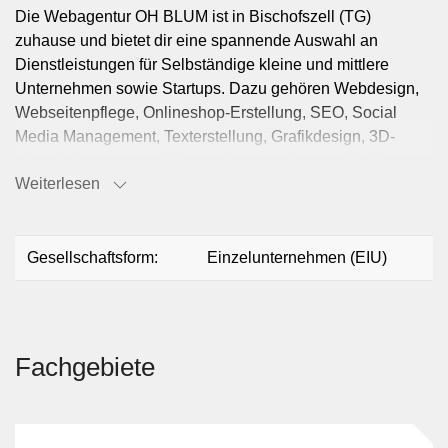
Die Webagentur OH BLUM ist in Bischofszell (TG)
zuhause und bietet dir eine spannende Auswahl an
Dienstleistungen für Selbständige kleine und mittlere
Unternehmen sowie Startups. Dazu gehören Webdesign,
Webseitenpflege, Onlineshop-Erstellung, SEO, Social
Media Management, Texterstellung, Grafikdesign, 3D-
Visualisierungen und Datenerfassung. Unsere Helden
Weiterlesen
entlasten dich von administrativen und kreativen Aufgaben,
indem wir dir massgeschneiderte Lösungen anbieten - zum
günstigen Fixpreis oder Stundentarif und ohne
Mindestanforderungen. Als Kunde profitierst du von
Gesellschaftsform:
Einzelunternehmen (EIU)
professionellem Know-how und mehrsprachiger
Unterstützung.
Fachgebiete