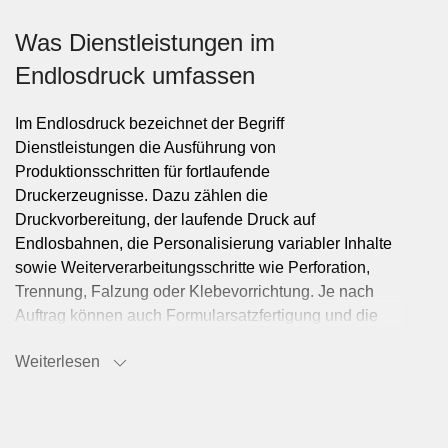
Was Dienstleistungen im
Endlosdruck umfassen
Im Endlosdruck bezeichnet der Begriff
Dienstleistungen die Ausführung von
Produktionsschritten für fortlaufende
Druckerzeugnisse. Dazu zählen die
Druckvorbereitung, der laufende Druck auf
Endlosbahnen, die Personalisierung variabler Inhalte
sowie Weiterverarbeitungsschritte wie Perforation,
Trennung, Falzung oder Klebevorrichtung. Je nach
Auftrag können auch Formularsatzfertigung und die
Verarbeitung zu versandfähigen Einheiten Teil der
Weiterlesen
Leistung sein.
Typische Anwendungen für