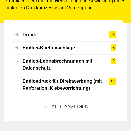
Produkten steht hier die Herstellung und Abwicklung eines
konkreten Druckprozesses im Vordergrund.
Druck
26
Endlos-Briefumschläge
3
Endlos-Lohnabrechnungen mit
2
Datenschutz
Endlosdruck für Direktwerbung (mit
14
Perforation, Klebevorrichtung)
ALLE ANZEIGEN