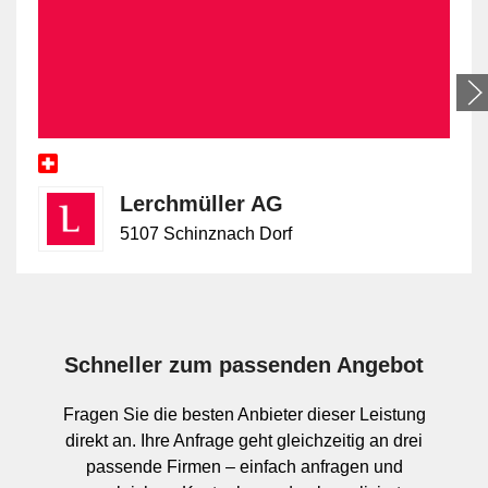
Die Bandbreite reicht vom klassischen Druck auf
Endlosformularen bis zu spezialisierten Verfahren wie
High-Speed Inkjet-Farbdruck. Hinzu kommen
Leistungen wie die Herstellung von Endlos-
Briefumschlägen, die Produktion von Endlos-
Lohnabrechnungen mit datenschutzbezogenen
Anforderungen sowie die Formularsatzfertigung für
mehrteilige oder funktional aufgebaute Dokumente.
Lerchmüller AG
Welche Ausprägung geeignet ist, hängt von
5107 Schinznach Dorf
Datenvolumen, Personalisierungsgrad, Format und
nachgelagerter Verarbeitung ab.
Einordnung innerhalb des
Schneller zum passenden Angebot
Endlosdrucks und Abgrenzung zu
Produkten
Fragen Sie die besten Anbieter dieser Leistung
direkt an. Ihre Anfrage geht gleichzeitig an drei
passende Firmen – einfach anfragen und
Innerhalb des Endlosdrucks bezeichnet