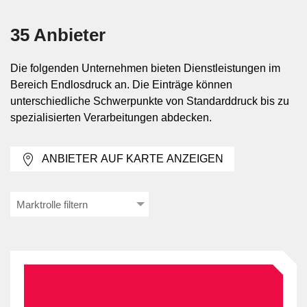
fortlaufende Druckaufträge
35 Anbieter
Endlosdruck-Dienstleistungen werden vor allem dort
eingesetzt, wo grosse Mengen gleichartiger oder
Die folgenden Unternehmen bieten Dienstleistungen im
datenbasierter Dokumente verarbeitet werden.
Bereich Endlosdruck an. Die Einträge können
Typische Beispiele sind Lohnabrechnungen,
unterschiedliche Schwerpunkte von Standarddruck bis zu
Serienanschreiben, Formulare, Mailings und laufende
spezialisierten Verarbeitungen abdecken.
Belegausgaben. Für Direktwerbung kommen oft
Ausführungen mit Perforation oder integrierter
ANBIETER AUF KARTE ANZEIGEN
Klebevorrichtung zum Einsatz, während bei
abrechnungsbezogenen Dokumenten der vertrauliche
Umgang mit personenbezogenen Daten im
Marktrolle filtern
Vordergrund steht.
Leistungsformen von Standarddruck
bis High-Speed Inkjet