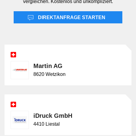
vergleichen. Kostenlos und unkompliziert.
Dienstleistungen die Durchführung eines Auftrags,
nicht das blosse Bereitstellen eines Erzeugnisses.
Damit unterscheidet sich die Leistung von der
DIREKTANFRAGE STARTEN
Geschwisterleistung Produkte, bei der das fertige
Druckprodukt oder Verbrauchsmaterial im Vordergrund
steht. Dienstleistungen können zwar zur Herstellung
solcher Produkte führen, umfassen aber zusätzlich
Prozessschritte wie Datenübernahme,
Produktionseinrichtung, Drucklauf und
Martin AG
Weiterverarbeitung.
8620 Wetzikon
iDruck GmbH
4410 Liestal