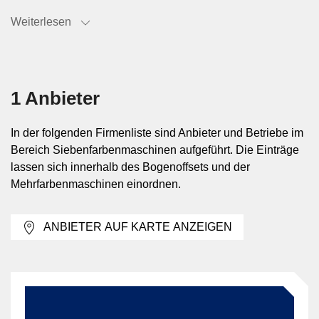
Typische Aufträge mit sieben Farben in
Weiterlesen
einem Durchgang
Sieben Druckwerke sind sinnvoll bei Drucksachen, die
1 Anbieter
neben CMYK mehrere Marken-, Schmuck- oder
Funktionsfarben enthalten. Das betrifft etwa Verpackungen,
hochwertige Werbedrucksachen, Displays oder
In der folgenden Firmenliste sind Anbieter und Betriebe im
Geschäftsdrucksachen mit klar definierten Hausfarben.
Bereich Siebenfarbenmaschinen aufgeführt. Die Einträge
Auch bei Motiven mit erweitertem Farbraum kann die
lassen sich innerhalb des Bogenoffsets und der
zusätzliche Farbstation produktionsrelevant sein, wenn
Mehrfarbenmaschinen einordnen.
mehrere Farben ohne Zwischenumrüstung aufgebracht
werden sollen.
ANBIETER AUF KARTE ANZEIGEN
Mögliche Farbkonfigurationen auf
Siebenfarbenmaschinen