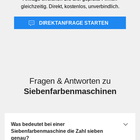
Achtfarbenmaschinen ist sie auf eine Farbe weniger
gleichzeitig. Direkt, kostenlos, unverbindlich.
ausgelegt, was je nach Auftrag ausreichend oder
limitierend sein kann. Von Leistungen wie In-Line-
DIREKTANFRAGE STARTEN
Lackierung, In-Line-Kaltfolienprägung oder In-Line-
Perforation ist sie klar zu trennen: Diese beschreiben
Zusatzaggregate oder Weiterverarbeitung in der Maschine,
nicht die Zahl der Farbdruckwerke. Auch FM-Raster
bezeichnet kein Maschinensegment, sondern ein
Rasterverfahren, das unabhängig von der Anzahl der
Druckwerke eingesetzt werden kann.
Fragen & Antworten zu
Siebenfarbenmaschinen
Was bedeutet bei einer
Siebenfarbenmaschine die Zahl sieben
genau?