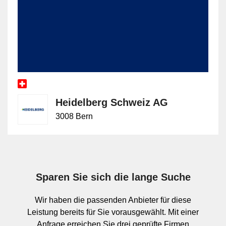
Eine typische Belegung ist CMYK plus drei Sonderfarben.
Möglich sind auch andere Konfigurationen, etwa ein
erweiterter Farbsatz mit zusätzlichen Prozessfarben und
einer weiteren Sonderfarbe. Welche Belegung sinnvoll ist,
hängt von Sujet, Farbverbindlichkeit, Wiederholbarkeit und
Produktionsplanung ab. Die Bezeichnung
Siebenfarbenmaschine sagt dabei nur aus, dass sieben
Druckwerke vorhanden sind; ob diese für Prozess- oder
Sonderfarben genutzt werden, ist auftragsabhängig.
Heidelberg Schweiz AG
3008 Bern
Abgrenzung zu anderen
Mehrfarbenmaschinen und
Zusatzaggregaten
Sparen Sie sich die lange Suche
Gegenüber Sechsfarbenmaschinen bietet die
Wir haben die passenden Anbieter für diese
Siebenfarbenmaschine ein zusätzliches Druckwerk für
Leistung bereits für Sie vorausgewählt. Mit einer
eine weitere Farbe im selben Lauf. Gegenüber
Anfrage erreichen Sie drei geprüfte Firmen