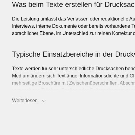
Was beim Texte erstellen für Drucksac
Die Leistung umfasst das Verfassen oder redaktionelle Au
Interviews, interne Dokumente oder bereits vorhandene Te
sprachlicher Ebene. Im Unterschied zur reinen Korrektur o
Typische Einsatzbereiche in der Druck
Texte werden für sehr unterschiedliche Drucksachen benöti
Medium ändern sich Textlänge, Informationsdichte und Gli
mehrseitige Broschüre mit Zwischenüberschriften, Abschnit
vorgesehene Flächen, Spalten oder Seitenschemata pas
Weiterlesen
Textarten und redaktionelle Ausprägu
Zum Texte erstellen gehören unterschiedliche Formate mit 
Tabellenkommentare, Bildlegenden, Porträts, Produktbes