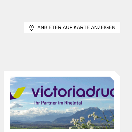
das Umformulieren technischer Informationen in
ANBIETER AUF KARTE ANZEIGEN
rachlichen Inhalt selbst. Gegenüber Gesamtlösungen und
übernahme unterscheidet sich die Leistung dadurch, dass
 Form des Textes, etwa Schrift, Hierarchie und Leseführung,