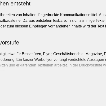
hen entsteht
fbereiten von Inhalten für gedruckte Kommunikationsmittel. Aus
xtbausteine. Daraus entstehen lesbare, in sich stimmige Texte 
W
e
i
t
e
r
e
r
a
n
c
h
e
der zum blossen Einpflegen vorhandener Inhalte wird der Text hie
r
g
B
n
vorstufe
Beauty & Gesundheit
Bildung & Coaching
gt, etwa für Broschüren, Flyer, Geschäftsberichte, Magazine, F
ederung. Ein kurzer Werbeflyer verlangt verdichtete Aussagen u
Chemie & Pharma
ten und erklärenden Textteilen arbeitet. In der Druckvorstufe wi
Bekleid
Facility Management
sen.
Blumen & Ga
Finanzen & Versicherungen
Design & Medien
Gastronomie
ngen
Ferien & Reisen
Immobilien
jeweils eigener Funktion. Dazu zählen Haupttitel, Slogans, Tease
chriebe oder kurze Unternehmensdarstellungen. Je nach Projek