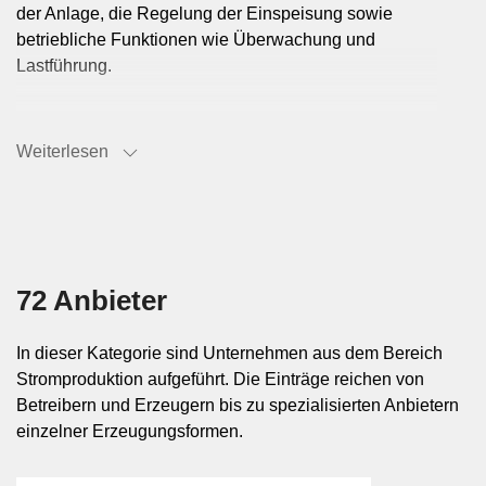
der Anlage, die Regelung der Einspeisung sowie
betriebliche Funktionen wie Überwachung und
Lastführung.
Typische Kontexte der
Weiterlesen
Stromerzeugung
Strom wird sowohl in grossen Kraftwerksstrukturen als
auch in kleineren, dezentralen Anlagen produziert.
Elektrizitätswerke speisen in der Regel in
72 Anbieter
übergeordnete Netze ein und bewirtschaften
Erzeugungskapazitäten im grösseren Massstab.
In dieser Kategorie sind Unternehmen aus dem Bereich
Dezentrale Anlagen finden sich auf Gebäuden, in
Stromproduktion aufgeführt. Die Einträge reichen von
Industriearealen, bei Infrastrukturbauten oder als Teil
Betreibern und Erzeugern bis zu spezialisierten Anbietern
lokaler Versorgungslösungen, etwa wenn
einzelner Erzeugungsformen.
Eigenverbrauch und Netzeinspeisung kombiniert
werden.