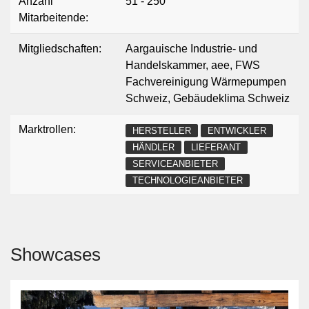
Anzahl
51 - 250
Mitarbeitende:
Mitgliedschaften:
Aargauische Industrie- und
Handelskammer, aee, FWS
Fachvereinigung Wärmepumpen
Schweiz, Gebäudeklima Schweiz
Marktrollen:
HERSTELLER
ENTWICKLER
HÄNDLER
LIEFERANT
SERVICEANBIETER
TECHNOLOGIEANBIETER
Showcases