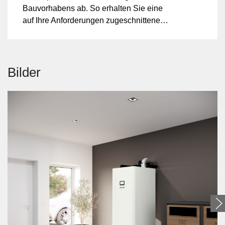
Bauvorhabens ab. So erhalten Sie eine
auf Ihre Anforderungen zugeschnittene
Produktempfehlung. Anschliessend
können Sie direkt online eine
unverbindliche Richtofferte - inkl. Lieferung
und Montage Ihrer Wärmepumpe - eines
Bilder
qualifizierten Installateurs abrufen. Der
Fachpartner meldet sich daraufhin bei
Ihnen, spezifiziert bei einem Vor-Ort-
Termin das Angebot und beantwortet Ihre
Fragen.