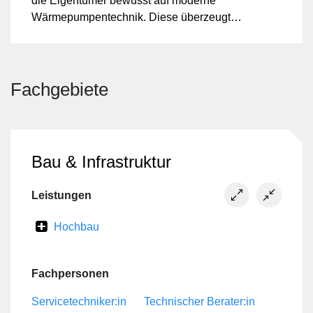
die Eigentümer bewusst auf moderne
Wärmepumpentechnik. Diese überzeugt
durch hohe Effizienz, leisen Betrieb und
einfache Steuerung – und fügt sich dank
modernem Design harmonisch in die
idyllische Umgebung ein.
Fachgebiete
Bau & Infrastruktur
Leistungen
Hochbau
Fachpersonen
Servicetechniker:in
Technischer Berater:in