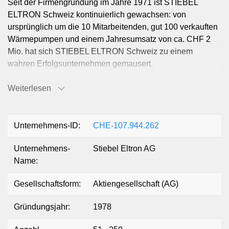
Seit der Firmengründung im Jahre 1971 ist STIEBEL
ELTRON Schweiz kontinuierlich gewachsen: von
ursprünglich um die 10 Mitarbeitenden, gut 100 verkauften
Wärmepumpen und einem Jahresumsatz von ca. CHF 2
Mio. hat sich STIEBEL ELTRON Schweiz zu einem
wahren Erfolgsunternehmen gemausert.
Weiterlesen
Mittlerweile werden in der Schweiz über 150 Mitarbeitende
beschäftigt und das Unternehmen zählt zu den führenden
Wärmepumpen-Herstellern im Schweizer Markt.
Unternehmens-ID:
CHE-107.944.262
Unternehmens-
Stiebel Eltron AG
Name:
Gesellschaftsform:
Aktiengesellschaft (AG)
Gründungsjahr:
1978