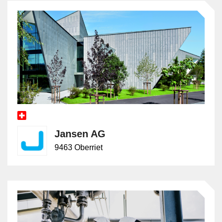
und Ziele des Klienten abgestimmt sind. Dies kann
beispielsweise die Optimierung von Geschäftsprozessen,
die Einführung neuer Technologien, die Entwicklung von
Marketingstrategien oder die Verbesserung der finanziellen
Performance umfassen. Sie präsentieren ihre
Empfehlungen in Form von Berichten und Präsentationen
und arbeiten eng mit den Entscheidungsträgern
zusammen, um die vorgeschlagenen Massnahmen
umzusetzen. Während der Implementierung überwachen
Berater den Fortschritt, passen die Strategien bei Bedarf
an und bieten kontinuierliche Unterstützung und
Jansen AG
Schulungen an, um sicherzustellen, dass die
Veränderungen erfolgreich umgesetzt werden. Sie
9463 Oberriet
fungieren oft als Schnittstelle zwischen verschiedenen
Abteilungen und externen Partnern, um eine reibungslose
Umsetzung zu gewährleisten. Berater können in einer
Vielzahl von Branchen tätig sein, darunter
Managementberatung, IT-Beratung, Finanzberatung,
Personalberatung, Marketingberatung und viele andere