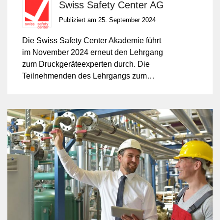
Swiss Safety Center AG
Druckgeräteexperten
Publiziert am 25. September 2024
Die Swiss Safety Center Akademie führt
im November 2024 erneut den Lehrgang
zum Druckgeräteexperten durch. Die
Teilnehmenden des Lehrgangs zum
Druckgeräteexperten erlangen in 6 Tagen
ein umfassendes Wissen zu
Rohrleitungen nach EN13480,
Druckbehälter nach EN13445 und
AD2000-Merkblätter und Baugruppen
nach DGRL wie auch zur Risikoanalyse
und Funktionalen Sicherheit.