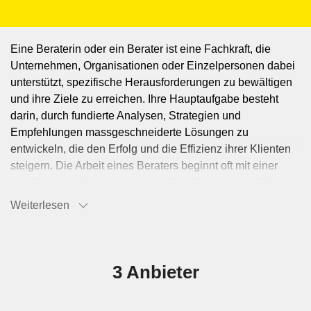
Eine Beraterin oder ein Berater ist eine Fachkraft, die
Unternehmen, Organisationen oder Einzelpersonen dabei
unterstützt, spezifische Herausforderungen zu bewältigen
und ihre Ziele zu erreichen. Ihre Hauptaufgabe besteht
darin, durch fundierte Analysen, Strategien und
Empfehlungen massgeschneiderte Lösungen zu
entwickeln, die den Erfolg und die Effizienz ihrer Klienten
steigern. Die Arbeit eines Beraters beginnt oft mit einer
ausführlichen Analyse der aktuellen Situation des Klienten.
Dies beinhaltet das Sammeln und Auswerten von Daten,
Weiterlesen
das Führen von Gesprächen und Interviews sowie die
Bewertung interner Prozesse und Strukturen. Auf Basis
dieser Analysen identifizieren Berater Schwachstellen,
Chancen und potenzielle Verbesserungsbereiche. Berater
3 Anbieter
entwickeln anschliessend Strategien und
Massnahmenpläne, die auf die spezifischen Bedürfnisse