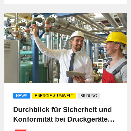
complying with ASME and French RCC-M
codes. The company also meets PED and
AD 2000 certifications. Specializing in
pressure vessels and piping systems, KB
Schmiedetechnik provides reliable
solutions for industries like petrochemical,
power generation, pharmaceuticals, and
cryogenics, ensuring strength, safety in
critical applications.
NEWS
ENERGIE & UMWELT
BILDUNG
Durchblick für Sicherheit und
Konformität bei Druckgeräten
mit dem Lehrgang zum