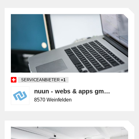
Massnahmenpläne, die auf die spezifischen Bedürfnisse
und Ziele des Klienten abgestimmt sind. Dies kann
beispielsweise die Optimierung von Geschäftsprozessen,
die Einführung neuer Technologien, die Entwicklung von
Marketingstrategien oder die Verbesserung der finanziellen
Performance umfassen. Sie präsentieren ihre
Empfehlungen in Form von Berichten und Präsentationen
und arbeiten eng mit den Entscheidungsträgern
zusammen, um die vorgeschlagenen Massnahmen
umzusetzen. Während der Implementierung überwachen
Berater den Fortschritt, passen die Strategien bei Bedarf
SERVICEANBIETER
+1
an und bieten kontinuierliche Unterstützung und
nuun - webs & apps gmbh
Schulungen an, um sicherzustellen, dass die
Veränderungen erfolgreich umgesetzt werden. Sie
8570 Weinfelden
fungieren oft als Schnittstelle zwischen verschiedenen
Abteilungen und externen Partnern, um eine reibungslose
Umsetzung zu gewährleisten. Berater können in einer
Vielzahl von Branchen tätig sein, darunter
Managementberatung, IT-Beratung, Finanzberatung,