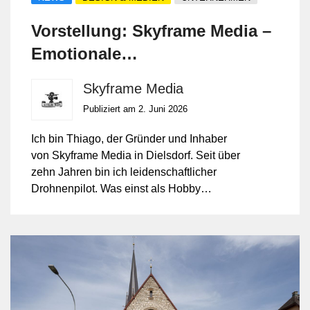
Vorstellung: Skyframe Media –
Emotionale
FPV‑Drohnenaufnahmen &
Skyframe Media
Immobilienfotografie
Publiziert am 2. Juni 2026
Ich bin Thiago, der Gründer und Inhaber
von Skyframe Media in Dielsdorf. Seit über
zehn Jahren bin ich leidenschaftlicher
Drohnenpilot. Was einst als Hobby
begann, ist heute meine Berufung:
professionell produzierte
FPV‑Drohnenvideos und hochwertige
Immobilienfotografie, die Geschichten
erzählen und Emotionen wecken.