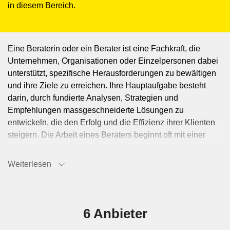
in diesem Bereich.
Eine Beraterin oder ein Berater ist eine Fachkraft, die
Unternehmen, Organisationen oder Einzelpersonen dabei
unterstützt, spezifische Herausforderungen zu bewältigen
und ihre Ziele zu erreichen. Ihre Hauptaufgabe besteht
darin, durch fundierte Analysen, Strategien und
Empfehlungen massgeschneiderte Lösungen zu
entwickeln, die den Erfolg und die Effizienz ihrer Klienten
steigern. Die Arbeit eines Beraters beginnt oft mit einer
ausführlichen Analyse der aktuellen Situation des Klienten.
Dies beinhaltet das Sammeln und Auswerten von Daten,
Weiterlesen
das Führen von Gesprächen und Interviews sowie die
Bewertung interner Prozesse und Strukturen. Auf Basis
dieser Analysen identifizieren Berater Schwachstellen,
Chancen und potenzielle Verbesserungsbereiche. Berater
6 Anbieter
entwickeln anschliessend Strategien und