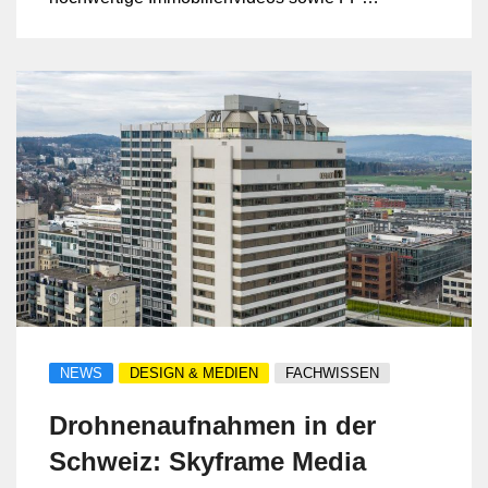
und Drohnenaufnahmen anbietet. Die
Leistungen sind zielgerichtet auf
Vermarktung, Marketing und digitale
Sichtbarkeit ausgerichtet und sollen
Objekte und Marken eindrucksvoll in
Szene setzen.
NEWS
DESIGN & MEDIEN
FACHWISSEN
Drohnenaufnahmen in der
Schweiz: Skyframe Media