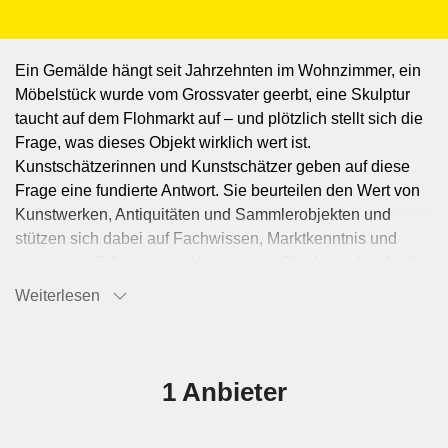
Ein Gemälde hängt seit Jahrzehnten im Wohnzimmer, ein
Möbelstück wurde vom Grossvater geerbt, eine Skulptur
taucht auf dem Flohmarkt auf – und plötzlich stellt sich die
Frage, was dieses Objekt wirklich wert ist.
Kunstschätzerinnen und Kunstschätzer geben auf diese
Frage eine fundierte Antwort. Sie beurteilen den Wert von
Kunstwerken, Antiquitäten und Sammlerobjekten und
stützen sich dabei auf Fachwissen, Marktkenntnis und
jahrelange Erfahrung im Umgang mit Objekten aller Art. Ihr
Urteil ist gefragt beim Kauf und Verkauf, bei
Weiterlesen
Versicherungen, Erbschaften und immer dann, wenn ein
Objekt einen nachvollziehbaren Wert braucht. Die Arbeit
beginnt mit der genauen Betrachtung des Objekts. Eine
Kunstschätzer:in analysiert Stil, Technik, Material und
1 Anbieter
Zustand, sucht nach Signaturen, Provenienzhinweisen und
Echtheitsnachweisen und vergleicht das Objekt mit