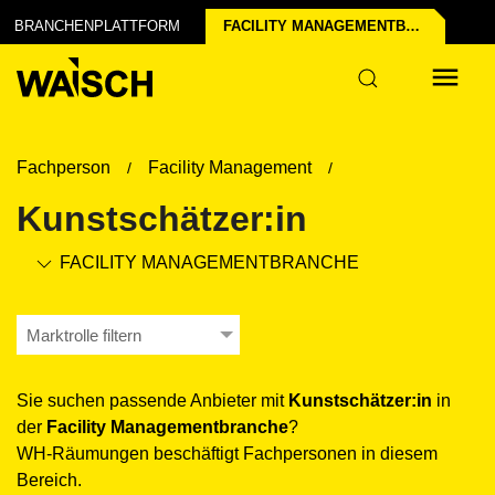
der Industrie
BRANCHENPLATTFORM
FACILITY MANAGEMENT­BRANCHE
r
Fachperson
Facility Management
Kunstschätzer:in
FACILITY MANAGEMENT­BRANCHE
Marktrolle filtern
Sie suchen passende Anbieter mit
Kunstschätzer:in
in
der
Facility Management­branche
?
WH-Räumungen beschäftigt Fachpersonen in diesem
Bereich.