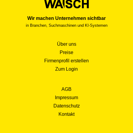
freiberuflich, für Auktionshäuser oder in spezialisierten
Beratungsunternehmen und werden oft über persönliche
Wir machen Unternehmen sichtbar
Empfehlungen im Kunstumfeld gefunden. Wer eine
in Branchen, Suchmaschinen und KI-Systemen
Kunstschätzer:in beizieht, bekommt nicht nur eine Zahl,
sondern eine Geschichte.
Über uns
Preise
Firmenprofil erstellen
Zum Login
AGB
Impressum
Datenschutz
Kontakt