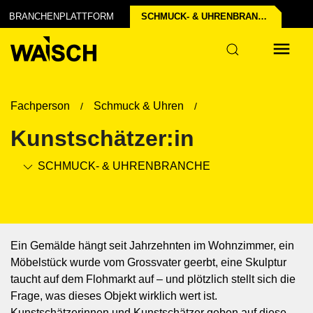
chen der Industrie
struktur
BRANCHENPLATTFORM
SCHMUCK- & UHREN­BRANCHE
Fachperson
Schmuck & Uhren
Kunstschätzer:in
SCHMUCK- & UHREN­BRANCHE
Ein Gemälde hängt seit Jahrzehnten im Wohnzimmer, ein
Möbelstück wurde vom Grossvater geerbt, eine Skulptur
taucht auf dem Flohmarkt auf – und plötzlich stellt sich die
Frage, was dieses Objekt wirklich wert ist.
Kunstschätzerinnen und Kunstschätzer geben auf diese