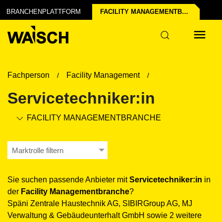
uns
BRANCHENPLATTFORM
FACILITY MANAGEMENT­BRANCHE
Fachperson
Facility Management
Servicetechniker:in
FACILITY MANAGEMENT­BRANCHE
Marktrolle filtern
Sie suchen passende Anbieter mit
Servicetechniker:in
in
der
Facility Management­branche
?
Späni Zentrale Haustechnik AG, SIBIRGroup AG, MJ
Verwaltung & Gebäudeunterhalt GmbH sowie 2 weitere