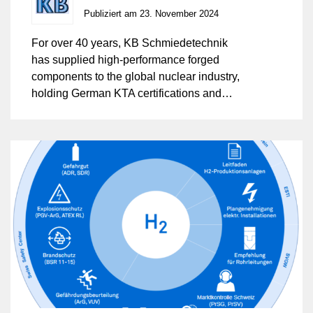
Publiziert am 23. November 2024
For over 40 years, KB Schmiedetechnik
has supplied high-performance forged
components to the global nuclear industry,
holding German KTA certifications and
complying with ASME and French RCC-M
codes. The company also meets PED and
AD 2000 certifications. Specializing in
pressure vessels and piping systems, KB
Schmiedetechnik provides reliable
solutions for industries like petrochemical,
power generation, pharmaceuticals, and
cryogenics, ensuring strength, safety in
critical applications.