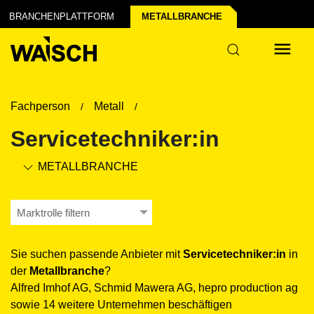
BRANCHENPLATTFORM
METALL­BRANCHE
Fachperson
Metall
Servicetechniker:in
METALL­BRANCHE
Marktrolle filtern
Sie suchen passende Anbieter mit
Servicetechniker:in
in
der
Metall­branche
?
Alfred Imhof AG, Schmid Mawera AG, hepro production ag
sowie 14 weitere Unternehmen beschäftigen