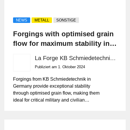
NEWS
METALL
SONSTIGE
Forgings with optimised grain
flow for maximum stability in
critical applications
La Forge KB Schmiedetechnik GmbH
Publiziert am 1. Oktober 2024
Forgings from KB Schmiedetechnik in
Germany provide exceptional stability
through optimised grain flow, making them
ideal for critical military and civilian
applications. While challenging materials
like duplex stainless steel, nickel-based
superalloys, and titanium can be difficult to
forge, expert craftsmanship ensures