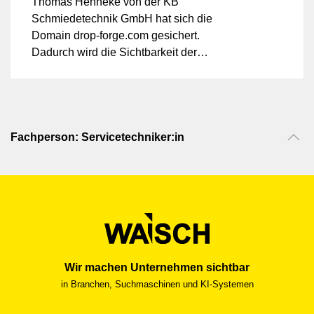
Thomas Henneke von der KB
Schmiedetechnik GmbH hat sich die
Domain drop-forge.com gesichert.
Dadurch wird die Sichtbarkeit der
mittelständischen Gesenkschmiede aus
Westdeutschland (NRW) auf dem
internationalen Markt weiter gestärkt. 'Drop
Forge' oder das Verb 'closed-die forging'
sind die englischen Begriffe für das
Fachperson: Servicetechniker:in
Gesenkschmieden – ein Verfahren, bei
dem das Schmieden zwischen zwei
Formenhälften erfolgt. Im Gegensatz dazu
steht das Freiformschmieden (open-die
forging).
Wir machen Unternehmen sichtbar
in Branchen, Suchmaschinen und KI-Systemen