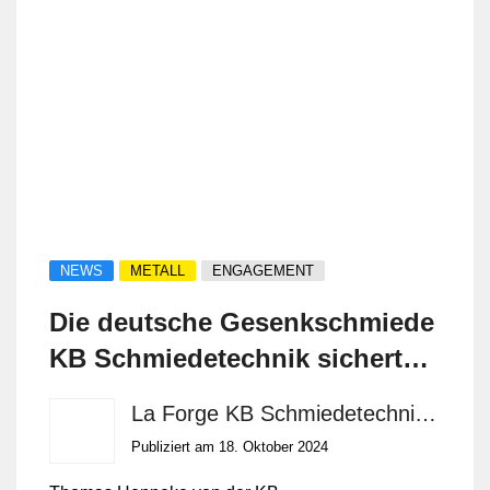
enhanced performance. The result is
forged components with superior
mechanical properties and greater
reliability than castings, perfectly suited for
demanding environment.
NEWS
METALL
ENGAGEMENT
Die deutsche Gesenkschmiede
KB Schmiedetechnik sichert
sich die Internetdomäne drop-
La Forge KB Schmiedetechnik GmbH
forge.com
Publiziert am 18. Oktober 2024