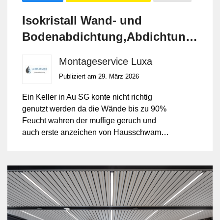
Isokristall Wand- und
Bodenabdichtung,Abdichtung
von innen , kein Aufgraben -
Montageservice Luxa
Bohren notwendig .
Publiziert am 29. März 2026
Ein Keller in Au SG konte nicht richtig
genutzt werden da die Wände bis zu 90%
Feucht wahren der muffige geruch und
auch erste anzeichen von Hausschwamm
wahren zu sehen. Nach der Abdichtung
mit IZONIL gehört es der verganngenheit
an. Jezt kann er wieder normal genutzt
werden .