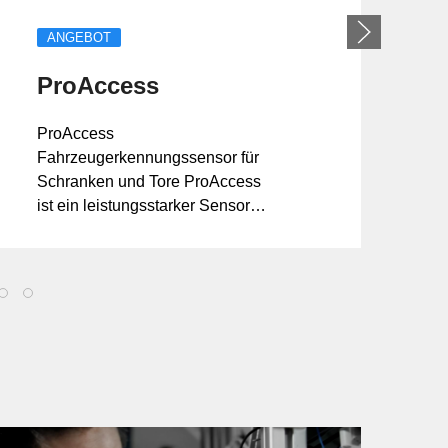
ANGEBOT
ProAccess
ProAccess
Fahrzeugerkennungssensor für
Schranken und Tore ProAccess
f
ist ein leistungsstarker Sensor
zur Fahrzeugerkennung mit
kombinierter Radar- und
Ultraschalltechnologie.
ProAccess aktiviert Sch...