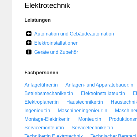
Elektrotechnik
Leistungen
Automation und Gebäudeautomation
Elektroinstallationen
Geräte und Zubehör
Fachpersonen
Anlageführer:in
Anlagen- und Apparatebauer:in
Betriebsmechaniker:in
Elektroinstallateur:in
El
Elektroplaner:in
Haustechniker:in
Haustechnik
Ingenieur:in
Maschineningenieur:in
Maschine
Montage-Elektriker:in
Monteur:in
Produktions
Servicemonteur:in
Servicetechniker:in
Techniker:in Elektrotechnik
Technischer Berater:i