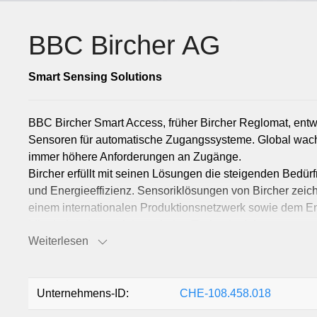
BBC Bircher AG
Smart Sensing Solutions
BBC Bircher Smart Access, früher Bircher Reglomat, entwick
Sensoren für automatische Zugangssysteme. Global wac
immer höhere Anforderungen an Zugänge.
Bircher erfüllt mit seinen Lösungen die steigenden Bedürf
und Energieeffizienz. Sensoriklösungen von Bircher zeic
einem internationalen Produktionsnetzwerk sowie dem 
Mitarbeitenden und deren hoher Technologiekompetenz a
Weiterlesen
Mit seinem ausgedehnten Vertriebsnetzwerk in Europa, Asi
60 Jahren die spezifischen Wünsche und Anforderungen s
Access ist seit 1991 ein Geschäftsbereich der BBC Group
Unternehmens-ID:
CHE-108.458.018
Weitere Informationen finden Sie auf unserer Website: w