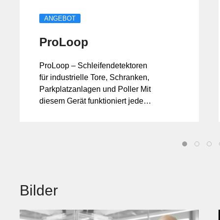
ANGEBOT
ProLoop
ProLoop – Schleifendetektoren
für industrielle Tore, Schranken,
Parkplatzanlagen und Poller Mit
diesem Gerät funktioniert jede
Schleifendetektion absolut
zuverlässig. Es überwacht und
wertet die im...
Bilder