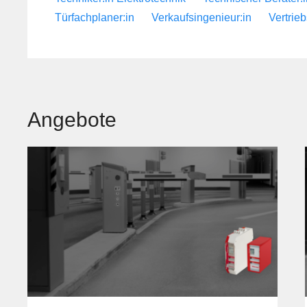
Türfachplaner:in
Verkaufsingenieur:in
Vertrieb
Angebote