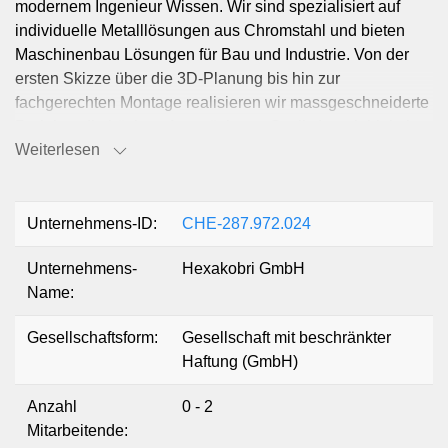
modernem Ingenieur Wissen. Wir sind spezialisiert auf
individuelle Metalllösungen aus Chromstahl und bieten
Maschinenbau Lösungen für Bau und Industrie. Von der
ersten Skizze über die 3D-Planung bis hin zur
fachgerechten Montage realisieren wir massgeschneiderte
Projekte, die höchste Ansprüche an Statik, Langlebigkeit
Weiterlesen
und Ästhetik erfüllen.
Unternehmens-ID:
CHE-287.972.024
Unternehmens-
Hexakobri GmbH
Name:
Gesellschaftsform:
Gesellschaft mit beschränkter
Haftung (GmbH)
Anzahl
0 - 2
Mitarbeitende: