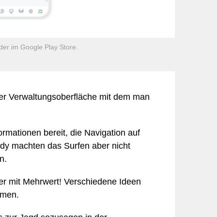
Lebensmittel
Sicherheit
Möbel & Einrichtung
Schmuck & Uhren
Unternehmensberatung
der im Google Play Store.
ner Verwaltungsoberfläche mit dem man
formationen bereit, die Navigation auf
y machten das Surfen aber nicht
n.
ner mit Mehrwert! Verschiedene Ideen
mmen.