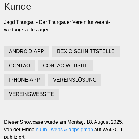
D
r
c
k
&
P
a
p
i
e
E
n
r
g
i
e
&
U
m
w
e
l
V
e
p
a
c
k
u
n
e
t
Kunde
r
g
K
u
s
t
s
t
o
f
n
f
T
r
n
s
p
o
r
t
&
L
o
g
i
s
t
i
Jagd Thurgau - Der Thurgauer Verein für verant­
a
k
wortungs­volle Jäger.
 Gesundheit
aching
ANDROID-APP
BEXIO-SCHNITTSTELLE
Bekleidung & Mode
CONTAO
CONTAO-WEBSITE
Blumen & Garten
gn & Medien
IPHONE-APP
VEREINSLÖSUNG
Reisen
VEREINSWEBSITE
rhaltung
Dieser Showcase wurde am Montag, 18. August 2025,
von der Firma
nuun - webs & apps gmbh
auf WAiSCH
publiziert.