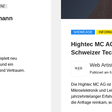
ENZ
rmann
SHOWCASE
INFORM
Hightec MC AG
Schweizer Tec
plett neu
 und ein
Web Artist
und Vertrauen.
Publiziert am 6
Die Hightec MC AG ist
Mikroelektronik und Lei
jahrzehntelanger Erfa
die Anfrage reinkam, wa
Projekt.